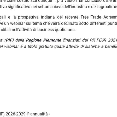
mmerciale costituisce dunque il più vasto mai concluso da ent
o significativo nei settori chiave dell'industria e dell'agroalime
i legali e la prospettiva indiana del recente Free Trade Agree
 un webinar sul tema che verrà declinato sotto differenti punti 
dibili nell'attività di business quotidiana.
ra (PIF)
della
Regione Piemonte
finanziati dal PR FESR 202
l webinar è a titolo gratuito quale attività di sistema a benefi
PIF) 2026-2029 I° annualità -