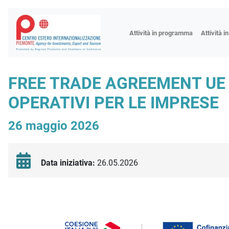
Fiere
Attività in programma
Attività i
Missioni
Formazio
FREE TRADE AGREEMENT UE -
Worksho
OPERATIVI PER LE IMPRESE
Incontri 
Focus tem
26 maggio 2026
Focus sett
Progetto 
Data iniziativa:
26.05.2026
Descrizione iniziativa