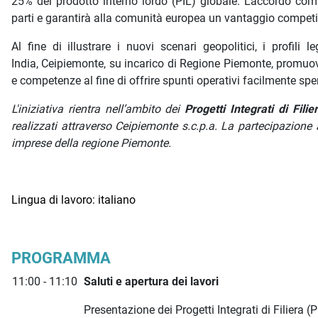
25% del prodotto interno lordo (PIL) globale. L'accordo co
parti e garantirà alla comunità europea un vantaggio competitiv
Al fine di illustrare i nuovi scenari geopolitici, i profil
India, Ceipiemonte, su incarico di Regione Piemonte, promuove
e competenze al fine di offrire spunti operativi facilmente spen
L'iniziativa rientra nell’ambito dei
Progetti Integrati di Filie
realizzati attraverso Ceipiemonte s.c.p.a. La partecipazione a
imprese della regione Piemonte.
Lingua di lavoro: italiano
PROGRAMMA
11:00 - 11:10
Saluti e apertura dei lavori
Presentazione dei Progetti Integrati di Filiera (