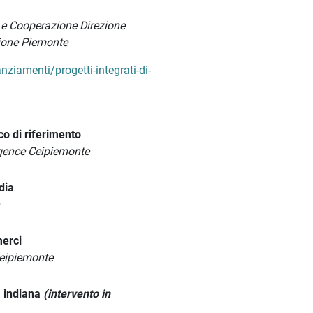
i e Cooperazione Direzione
gione Piemonte
nziamenti/progetti-integrati-di-
o di riferimento
igence Ceipiemonte
dia
merci
eipiemonte
a indiana
(intervento in