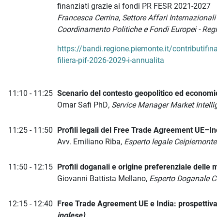
finanziati grazie ai fondi PR FESR 2021-2027
Francesca Cerrina, Settore Affari Internazional
Coordinamento Politiche e Fondi Europei - Re
https://bandi.regione.piemonte.it/contributifina
filiera-pif-2026-2029-i-annualita
11:10 - 11:25
Scenario del contesto geopolitico ed economic
Omar Safi PhD
, Service Manager Market Intell
11:25 - 11:50
Profili legali del Free Trade Agreement UE–In
Avv. Emiliano Riba
, Esperto legale Ceipiemonte
11:50 - 12:15
Profili doganali e origine preferenziale delle 
Giovanni Battista Mellano,
Esperto Doganale C
12:15 - 12:40
Free Trade Agreement UE e India: prospettiv
inglese)