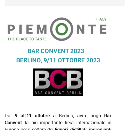
Descrizione iniziativa
BAR CONVENT 2023
BERLINO, 9/11 OTTOBRE 2023
Dal
9 all'11 ottobre
a Berlino, avrà luogo
Bar
Convent
, la più importante fiera internazionale in
Europa per il settore dei
liquori, distillati, ingredienti