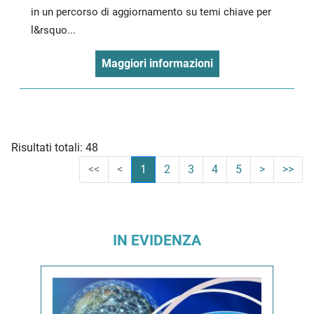
in un percorso di aggiornamento su temi chiave per
l&rsquo...
Maggiori informazioni
Risultati totali: 48
<<
<
1
2
3
4
5
>
>>
IN EVIDENZA