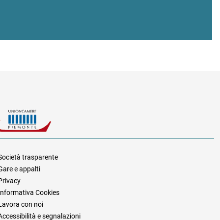
Società trasparente
Gare e appalti
za
Privacy
Informativa Cookies
Lavora con noi
Accessibilità e segnalazioni