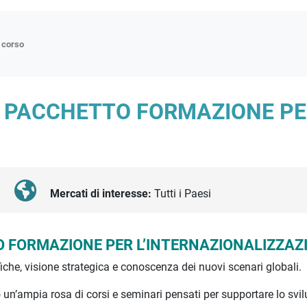
n corso
ne
– PACCHETTO FORMAZIONE P
p
di approfondimento
atici
oriali
Mercati di interesse:
Tutti i Paesi
tender
 FORMAZIONE PER L’INTERNAZIONALIZZAZ
iche, visione strategica e conoscenza dei nuovi scenari globali.
un’ampia rosa di corsi e seminari pensati per supportare lo svi