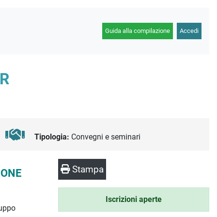
Guida alla compilazione
Accedi
ER
Tipologia:
Convegni e seminari
Stampa
IONE
Iscrizioni aperte
luppo