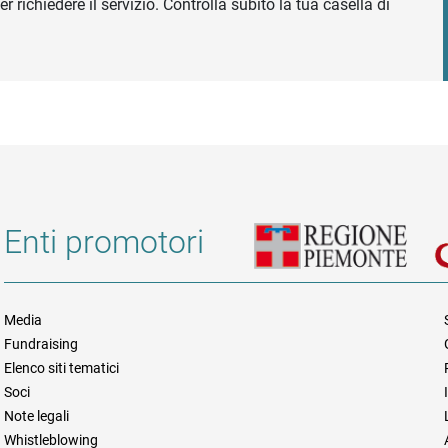
r richiedere il servizio. Controlla subito la tua casella di
Enti promotori
Media
Fundraising
Informazioni legali e trasparen
Elenco siti tematici
Soci
Note legali
Whistleblowing