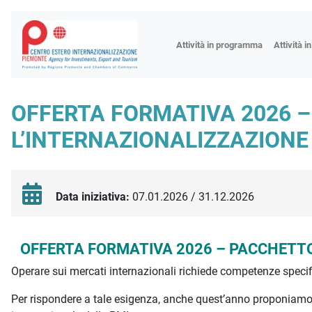
Fiere
Attività in programma
Attività i
Missioni
Formazio
OFFERTA FORMATIVA 2026 
Worksho
L’INTERNAZIONALIZZAZIONE
Incontri 
Focus tem
Focus sett
Data iniziativa:
07.01.2026 / 31.12.2026
Progetto 
Descrizione iniziativa
OFFERTA FORMATIVA 2026 – PACCHETTO
Operare sui mercati internazionali richiede competenze specif
Per rispondere a tale esigenza, anche quest’anno proponiamo 