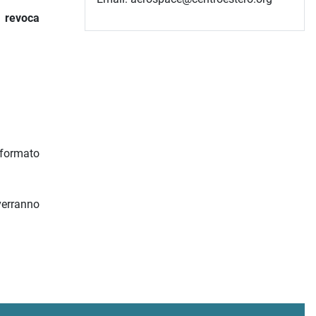
i revoca
 formato
verranno