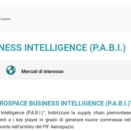
n corso
ne
SS INTELLIGENCE (P.A.B.I.)
p
di approfondimento
atici
Mercati di interesse:
oriali
tender
AEROSPACE BUSINESS INTELLIGENCE
(P.A.B.I.)
telligence (P.A.B.I.)".
Indirizzare la supply chain piemontese
genti e i key player in grado di generare nuove commesse ne
emonte nell’ambito del PIF Aerospazio.