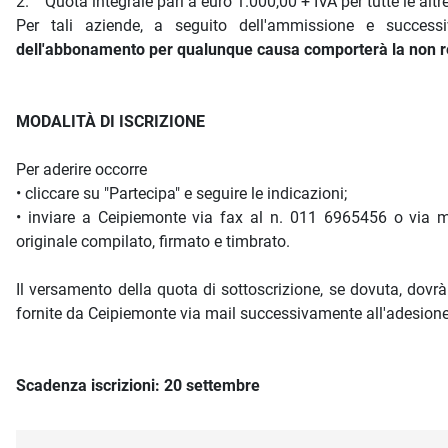
2. Quota integrale pari a euro 1.000,00 + IVA per tutte le altr
Per tali aziende, a seguito dell'ammissione e success
dell'abbonamento per qualunque causa comporterà la non res
MODALITÀ DI ISCRIZIONE
Per aderire occorre
• cliccare su "Partecipa" e seguire le indicazioni;
• inviare a Ceipiemonte via fax al n. 011 6965456 o via 
originale compilato, firmato e timbrato.
Il versamento della quota di sottoscrizione, se dovuta, dovr
fornite da Ceipiemonte via mail successivamente all'adesione
Scadenza iscrizioni: 20 settembre