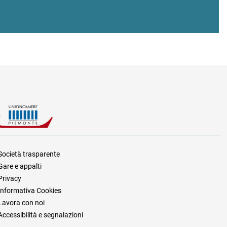
Società trasparente
Gare e appalti
za
Privacy
Informativa Cookies
Lavora con noi
Accessibilità e segnalazioni