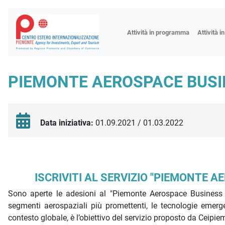
Fiere
Attività in programma
Attività i
Missioni
Formazio
PIEMONTE AEROSPACE BUSINE
Worksho
Incontri 
Focus tem
Data iniziativa:
01.09.2021 / 01.03.2022
Focus sett
Progetto 
Descrizione iniziativa
ISCRIVITI AL SERVIZIO "PIEMONTE 
Sono aperte le adesioni al "Piemonte Aerospace Business In
segmenti aerospaziali più promettenti, le tecnologie emer
contesto globale, è l’obiettivo del servizio proposto da Ceipi