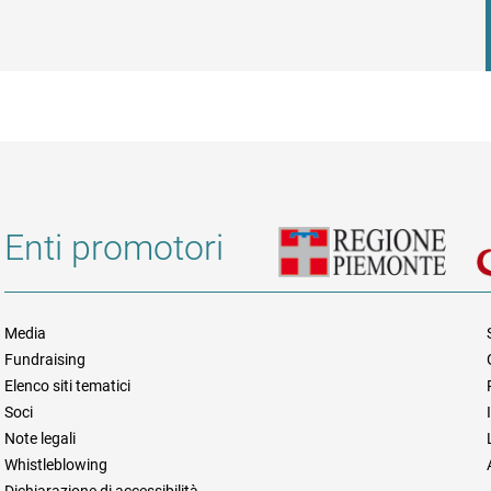
Enti promotori
Media
Fundraising
Informazioni legali e trasparen
Elenco siti tematici
Soci
Note legali
Whistleblowing