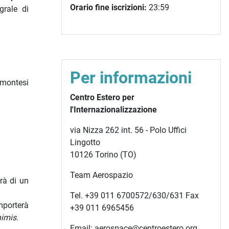
Orario fine iscrizioni:
23:59
grale di
Per informazioni
emontesi
Centro Estero per
l'Internazionalizzazione
via Nizza 262 int. 56 - Polo Uffici
Lingotto
10126 Torino (TO)
Team Aerospazio
rà di un
Tel. +39 011 6700572/630/631 Fax
mporterà
+39 011 6965456
nimis
.
Email: aerospace@centroestero.org