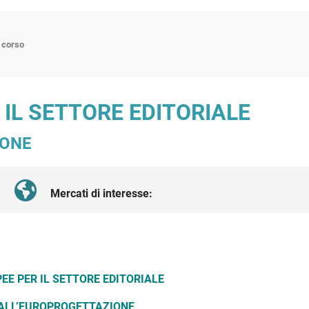
n corso
ne
IL SETTORE EDITORIALE
p
IONE
di approfondimento
atici
oriali
Mercati di interesse:
tender
E PER IL SETTORE EDITORIALE
ALL’EUROPROGETTAZIONE