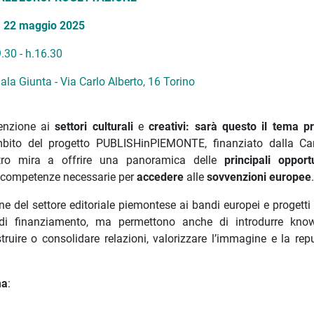
, 22 maggio 2025
9.30 - h.16.30
ala Giunta - Via Carlo Alberto, 16 Torino
tenzione ai
settori culturali
e
creativi: sarà questo il tema pr
ambito del progetto PUBLISHinPIEMONTE, finanziato dalla C
ntro mira a offrire una panoramica delle
principali opport
e competenze necessarie per
accedere
alle
sovvenzioni europee
.
one del settore editoriale piemontese ai bandi europei e progetti
ni di finanziamento, ma permettono anche di introdurre kn
struire o consolidare relazioni, valorizzare l’immagine e la rep
ma
: