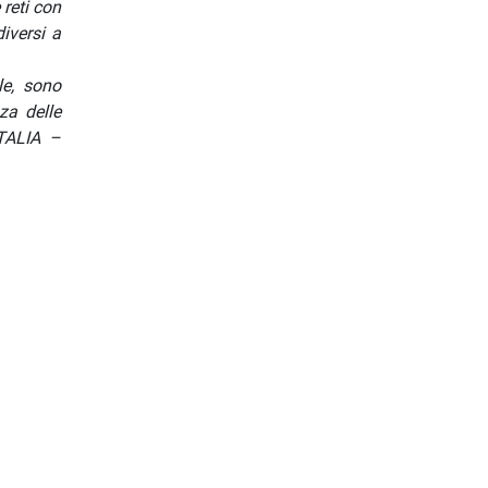
 reti con
iversi a
le, sono
za delle
ITALIA –