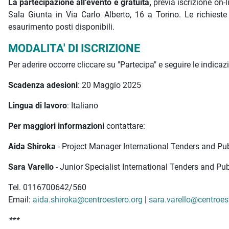
La partecipazione all’evento è gratuita,
previa iscrizione on-l
Sala Giunta in Via Carlo Alberto, 16 a Torino. Le richieste 
esaurimento posti disponibili.
MODALITA' DI ISCRIZIONE
Per aderire occorre cliccare su "Partecipa" e seguire le indicaz
Scadenza adesioni
: 20 Maggio 2025
Lingua di lavoro
: Italiano
Per maggiori informazioni
contattare:
Aida Shiroka
- Project Manager International Tenders and Pu
Sara Varello
- Junior Specialist International Tenders and P
Tel. 0116700642/560
Email:
aida.shiroka@centroestero.org
|
sara.varello@centroes
***