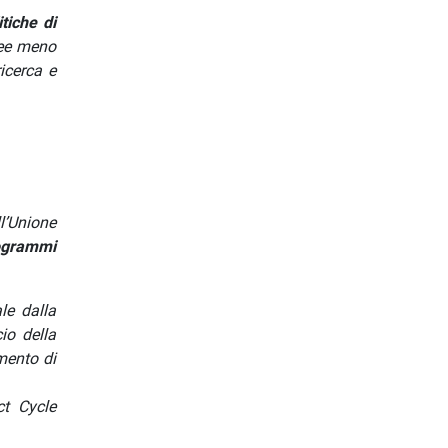
itiche di
pee meno
icerca e
l’Unione
ogrammi
le dalla
io della
amento di
ct Cycle