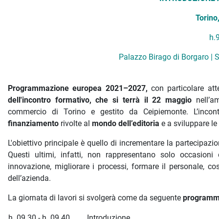
Torino
h.
Palazzo Birago di Borgaro | S
Programmazione europea 2021–2027,
con particolare at
dell'incontro formativo, che si terrà il 22 maggio
nell’
commercio di Torino e gestito da Ceipiemonte. L’inco
finanziamento
rivolte al
mondo dell’editoria
e a sviluppare l
L'obiettivo principale è quello di incrementare la partecipazi
Questi ultimi, infatti, non rappresentano solo occasio
innovazione, migliorare i processi, formare il personale, co
dell’azienda.
La giornata di lavori si svolgerà come da seguente
program
h. 09.30 - h. 09.40
Introduzione