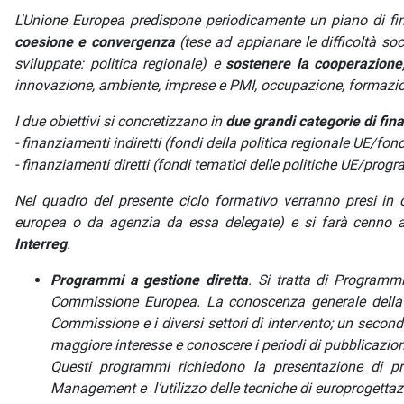
L'Unione Europea predispone periodicamente un piano di fin
coesione e convergenza
(tese ad appianare le difficoltà so
sviluppate: politica regionale) e
sostenere la cooperazione, 
innovazione, ambiente, imprese e PMI, occupazione, formazione
I due obiettivi si concretizzano in
due grandi categorie di fin
- finanziamenti indiretti (fondi della politica regionale UE/fondi
- finanziamenti diretti (fondi tematici delle politiche UE/prog
Nel quadro del presente ciclo formativo verranno presi in
europea o da agenzia da essa delegate) e si farà cenno ai
Interreg
.
Programmi a gestione diretta
.
Si tratta di Programmi
Commissione Europea. La conoscenza generale della
Commissione e i diversi settori di intervento; un secondo
maggiore interesse e conoscere i periodi di pubblicazion
Questi programmi richiedono la presentazione di pr
Management e l’utilizzo delle tecniche di europrogettaz