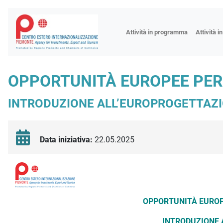
Fiere
Attività in programma
Attività i
Missioni
Formazio
OPPORTUNITÀ EUROPEE PER 
Worksho
INTRODUZIONE ALL’EUROPROGETTAZ
Incontri 
Focus tem
Focus sett
Data iniziativa:
22.05.2025
Progetto 
Descrizione iniziativa
OPPORTUNITÀ EUROPE
INTRODUZIONE 