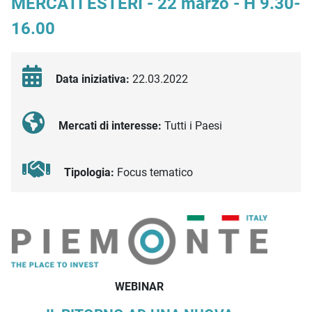
MERCATI ESTERI - 22 marzo - H 9.30-
16.00
Data iniziativa:
22.03.2022
Mercati di interesse:
Tutti i Paesi
Tipologia:
Focus tematico
Descrizione iniziativa
WEBINAR