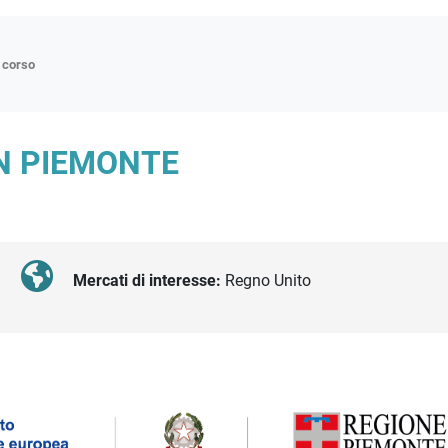
n corso
ne
IN PIEMONTE
p
di approfondimento
atici
oriali
Mercati di interesse:
Regno Unito
tender