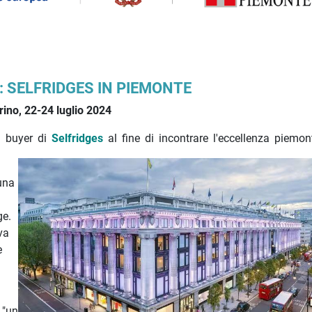
: SELFRIDGES IN PIEMONTE
rino, 22-24 luglio 2024
i buyer di
Selfridges
al fine di incontrare l'eccellenza piemon
 una
ge.
va
e
 "un