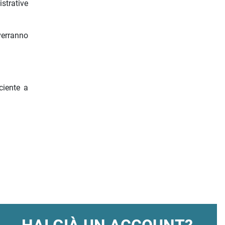
strative
verranno
ciente a