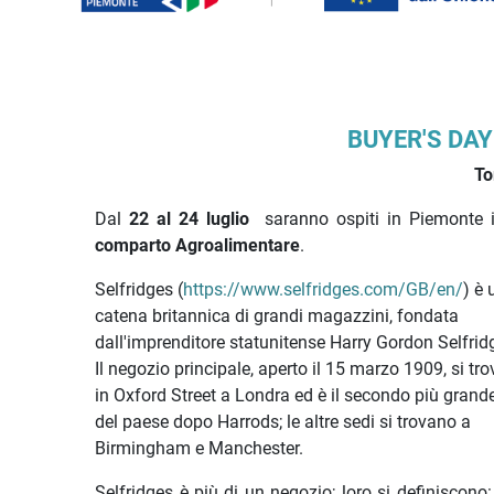
Descrizione iniziativa
BUYER'S DAY
To
Dal
22 al 24 luglio
saranno ospiti in Piemonte 
comparto Agroalimentare
.
Selfridges (
https://www.selfridges.com/GB/en/
) è
catena britannica di grandi magazzini, fondata
dall'imprenditore statunitense Harry Gordon Selfrid
Il negozio principale, aperto il 15 marzo 1909, si tro
in Oxford Street a Londra ed è il secondo più grand
del paese dopo Harrods; le altre sedi si trovano a
Birmingham e Manchester.
Selfridges è più di un negozio; loro si definiscono: