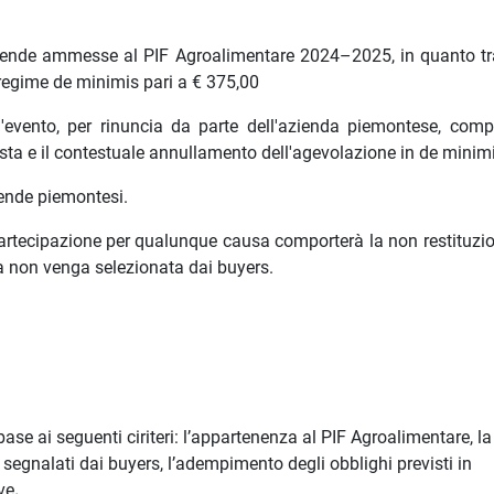
ziende ammesse al PIF Agroalimentare 2024–2025, in quanto tra
n regime de minimis pari a € 375,00
'evento, per rinuncia da parte dell'azienda piemontese, compo
sta e il contestuale annullamento dell'agevolazione in de minim
iende piemontesi.
 partecipazione per qualunque causa comporterà la non restituzio
nda non venga selezionata dai buyers.
base ai seguenti ciriteri: l’appartenenza al PIF Agroalimentare, la
segnalati dai buyers, l’adempimento degli obblighi previsti in
ve
.