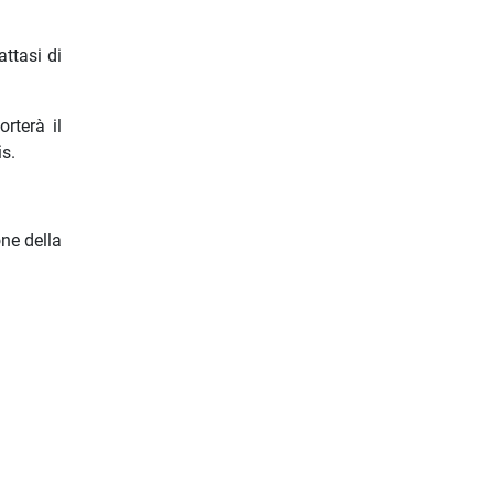
ttasi di
rterà il
is.
ne della