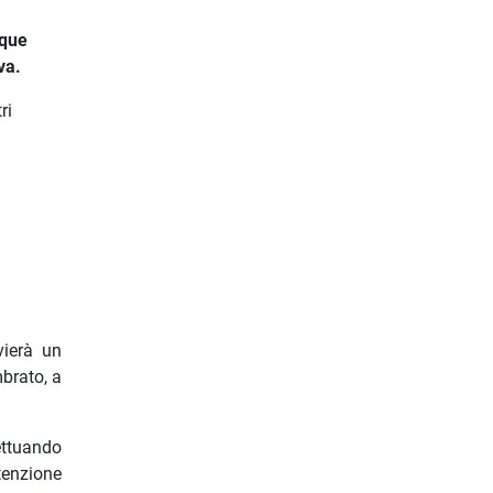
nque
va.
ri
vierà un
brato, a
ettuando
tenzione