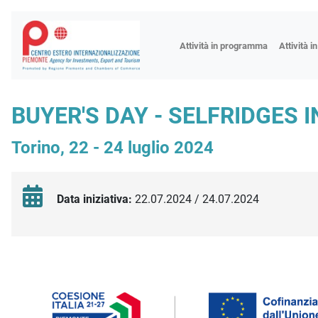
Fiere
Attività in programma
Attività i
Missioni
Formazio
BUYER'S DAY - SELFRIDGES 
Worksho
Torino, 22 - 24 luglio 2024
Incontri 
Focus tem
Focus sett
Data iniziativa:
22.07.2024 / 24.07.2024
Progetto 