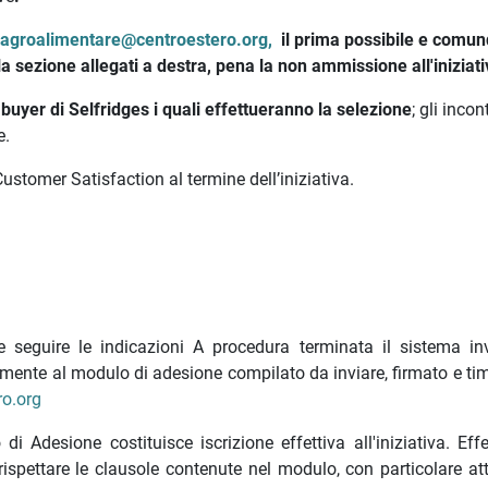
a
agroalimentare@centroestero.org,
il prima possibile e comu
la sezione allegati a destra, pena la non ammissione all'iniziati
i buyer di Selfridges i quali effettueranno la selezione
; gli incont
e.
stomer Satisfaction al termine dell’iniziativa.
 e seguire le indicazioni A procedura terminata il sistema in
ente al modulo di adesione compilato da inviare, firmato e tim
ro.org
i Adesione costituisce iscrizione effettiva all'iniziativa. Eff
rispettare le clausole contenute nel modulo, con particolare at