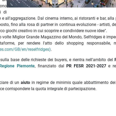
sono
i di
e e all'aggregazione. Dal cinema interno, ai ristoranti e bar, alla
to, fino alla rosa di partner in continua evoluzione - artisti, d
rco giochi creativo in cui scoprire e condividere nuove idee".
o volte Miglior Grande Magazzino del Mondo, Selfridges è impe
taforme, per rendere l'atto dello shopping responsabile, 
ges.com/GB/en/reselfridges)
.
ulla base delle richieste dei buyers, e rientra nell'ambito del
Regione Piemonte
, finanziato dal
PR FESR 2021-2027
e re
ciare di un
aiuto
in regime de minimis quale abbattimento dei 
ce corrispondere la quota integrale di partecipazione.