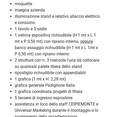
moquette
insegna azienda
illuminazione stand e relativo allaccio elettrico
e consumo
1 tavolo e 3 sedie
1 vetrina espositiva richiudibile (H 1 mt x L 1
mt x P 0,50 mt) con ripiano interno,
oppure
banco assaggio richiudibile (H 1 mt x L 1mt x
P 0,50 mt) con ripiano interno
2 strutture con n. 3 mensole l’una da collocare
su qualsiasi parete libera dello stand
ripostiglio richiudibile con appendiabiti
1 grafica (1 mt x H. 2,28 mt)
grafica generale Padiglione Italia
1 grafica coordinata progetti di filiera
5 tessere di ingresso espositore
assistenza in loco dello staff CEIPIEMONTE e
Universal Marketing durante il montaggio e lo
svolgimento della manifestazione