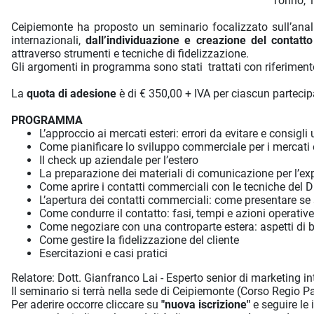
Torino, 
Ceipiemonte ha proposto un seminario focalizzato sull’analis
internazionali,
dall’individuazione e
creazione del contatto
attraverso strumenti e tecniche di fidelizzazione.
Gli argomenti in programma sono stati trattati con riferimen
La
quota di adesione
è di € 350,00 + IVA per ciascun parteci
PROGRAMMA
L’approccio ai mercati esteri: errori da evitare e consigli u
Come pianificare lo sviluppo commerciale per i mercati 
Il check up aziendale per l’estero
La preparazione dei materiali di comunicazione per l’ex
Come aprire i contatti commerciali con le tecniche del D
L’apertura dei contatti commerciali: come presentare se s
Come condurre il contatto: fasi, tempi e azioni operative
Come negoziare con una controparte estera: aspetti di 
Come gestire la fidelizzazione del cliente
Esercitazioni e casi pratici
Relatore: Dott. Gianfranco Lai - Esperto senior di marketing in
Il seminario si terrà nella sede di Ceipiemonte (Corso Regio Pa
Per aderire occorre cliccare su
"nuova iscrizione"
e seguire le 