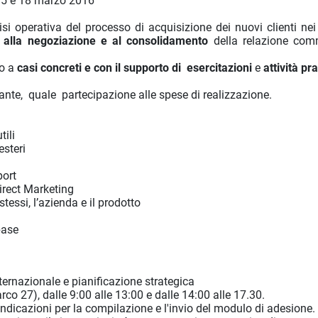
15 e 18 marzo 2016
i operativa del processo di acquisizione dei nuovi clienti nei
alla
negoziazione
e al
consolidamento
della relazione com
to a
casi concreti e con il supporto di
esercitazioni
e
attività pr
pante,
quale
partecipazione alle spese di realizzazione.
tili
esteri
port
irect Marketing
tessi, l’azienda e il prodotto
base
ternazionale e pianificazione strategica
rco 27), dalle 9:00 alle 13:00 e dalle 14:00 alle 17.30.
indicazioni per la compilazione e l'invio del modulo di adesione.