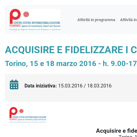
Fiere
Attività in programma
Attività i
Missioni
Formazio
ACQUISIRE E FIDELIZZARE I 
Worksho
Torino, 15 e 18 marzo 2016 - h. 9.00-1
Incontri 
Focus tem
Focus sett
Data iniziativa:
15.03.2016 / 18.03.2016
Progetto 
Descrizione iniziativa
Acquisire e fidel