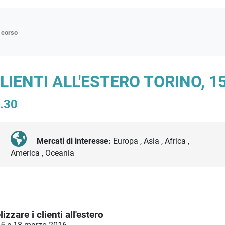
n corso
ne
CLIENTI ALL'ESTERO TORINO, 1
p
7.30
di approfondimento
atici
oriali
Mercati di interesse:
Europa , Asia , Africa ,
America , Oceania
tender
izzare i clienti all'estero