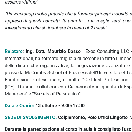
esserne vittime”
“Un workshop molto potente che ti fornisce principi e abilità ch
appreso di questi concetti 20 anni fa... ma meglio tardi ch
investimento che si ripagherà in meno di 2 mesi!”
Relatore
:
Ing. Dott. Maurizio Basso
- Exec Consulting LLC –
internazionali, ha formato migliaia di persone in tutto il mond
delle dinamiche organizzative, la negoziazione avanzata e il
presso la McCombs School of Business dell'Università del Te
Fundraising Professionals; è inoltre “Certified Professional
(ICF). Da anni collabora con Ceipiemonte in qualità di Esp
Managers” e “Secrets of Persuasion”.
Data e Orario:
13 ottobre - 9.00/17.30
SEDE DI SVOLGIMENTO:
Ceipiemonte, Polo Uffici Lingotto,
Durante la partecipazione al corso in aula è consigliato l'us