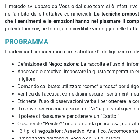
Il metodo sviluppato da Voss e dal suo team si è infatti rive
nell’ambito delle trattative commerciali.
Le tecniche proposte
che i sentimenti e le emozioni hanno nel plasmare il co
potenti fornisce, pertanto, un incredibile vantaggio nelle tratt
PROGRAMMA
I partecipanti impareranno come sfruttare l'intelligenza emotiv
Definizione di Negoziazione: La raccolta e l'uso di infor
Ancoraggio emotivo: impostare la giusta temperatura emot
migliore
Domande calibrate: utilizzare “come” e “cosa” per diriger
Verifica dell'accusa: come disinnescare i sentimenti ne
Etichette: l'uso di osservazioni verbali per ottenere la c
Il motivo per cui orientarsi ad un "No" è più strategico c
Il potere di riassumere per ottenere un “Esatto!"
Cosa rende “Perché?" una domanda pericolosa, da evitare
I 3 tipi di negoziatori: Assertivo, Analitico, Accomodante
L'importanza del tono di voce e dei 3 tipi di voci