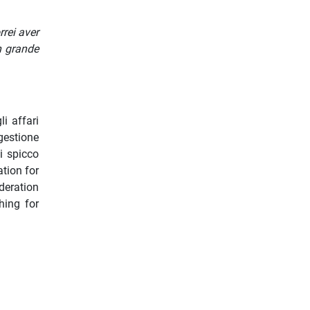
rrei aver
n grande
i affari
 gestione
i spicco
tion for
deration
hing for