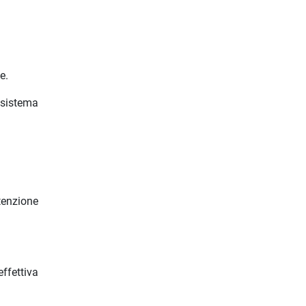
e.
 sistema
ttenzione
ffettiva