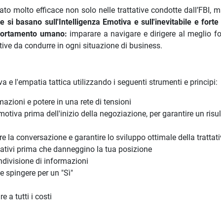
lato molto efficace non solo nelle trattative condotte dall’FBI,
 si basano sull'Intelligenza Emotiva e sull'inevitabile e forte
mportamento umano:
imparare a navigare e dirigere al meglio fo
ative da condurre in ogni situazione di business.
a e l'empatia tattica utilizzando i seguenti strumenti e principi:
mazioni e potere in una rete di tensioni
iva prima dell'inizio della negoziazione, per garantire un risul
e la conversazione e garantire lo sviluppo ottimale della trattat
gativi prima che danneggino la tua posizione
ondivisione di informazioni
he spingere per un "Sì"
 a tutti i costi