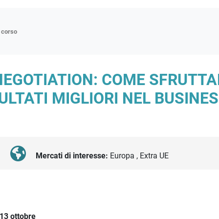
n corso
ne
EGOTIATION: COME SFRUTTAR
p
LTATI MIGLIORI NEL BUSINESS
di approfondimento
atici
oriali
tender
Mercati di interesse:
Europa , Extra UE
13 ottobre