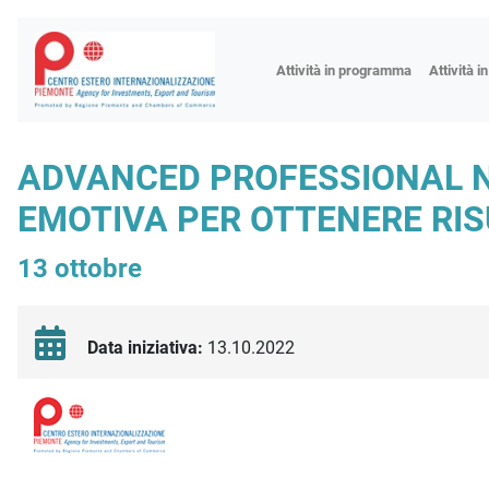
Fiere
Attività in programma
Attività i
Missioni
Formazio
ADVANCED PROFESSIONAL N
Worksho
EMOTIVA PER OTTENERE RISU
Incontri 
Focus tem
13 ottobre
Focus sett
Progetto 
Data iniziativa:
13.10.2022
Descrizione iniziativa