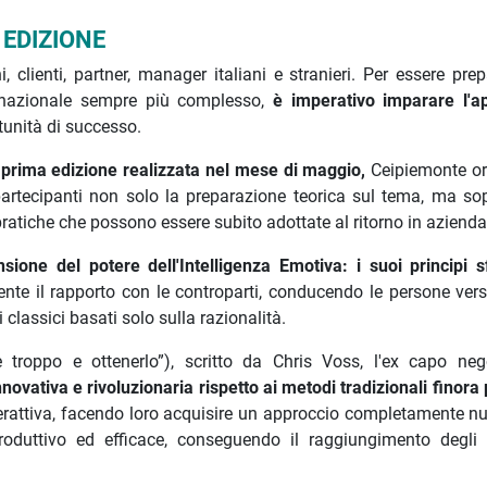
 EDIZIONE
 clienti, partner, manager italiani e stranieri. Per essere prep
ternazionale sempre più complesso,
è imperativo imparare l'a
tunità di successo.
a prima edizione realizzata nel mese di maggio,
Ceipiemonte o
 partecipanti non solo la preparazione teorica sul tema, ma sop
 pratiche che possono essere subito adottate al ritorno in azienda
sione del potere dell'Intelligenza Emotiva: i suoi
principi s
nte il rapporto con le controparti, conducendo le persone verso
classici basati solo sulla razionalità.
re troppo e ottenerlo”), scritto da Chris Voss, l'ex capo neg
ovativa e rivoluzionaria rispetto ai metodi tradizionali finora 
nterattiva, facendo loro acquisire un approccio completamente 
uttivo ed efficace, conseguendo il raggiungimento degli o