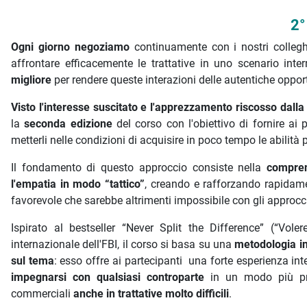
2°
Ogni giorno negoziamo
continuamente con i nostri colleghi,
affrontare efficacemente le trattative in uno scenario in
migliore
per rendere queste interazioni delle autentiche oppor
Visto l'interesse suscitato e l'apprezzamento riscosso dall
la
seconda edizione
del corso con l'obiettivo di fornire ai
metterli nelle condizioni di acquisire in poco tempo le abilità
Il fondamento di questo approccio consiste nella
compren
l'empatia in modo “tattico”
, creando e rafforzando rapidame
favorevole che sarebbe altrimenti impossibile con gli approcci 
Ispirato al bestseller “Never Split the Difference” (“Vole
internazionale dell'FBI, il corso si basa su una
metodologia inn
sul tema
: esso offre ai partecipanti una forte esperienza i
impegnarsi con qualsiasi controparte
in un modo più prod
commerciali
anche in trattative molto difficili
.