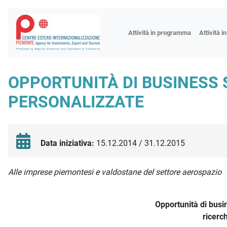
Fiere
Attività in programma
Attività i
Missioni
Formazio
OPPORTUNITÀ DI BUSINESS 
Worksho
PERSONALIZZATE
Incontri 
Focus tem
Focus sett
Data iniziativa:
15.12.2014 / 31.12.2015
Progetto 
Descrizione iniziativa
Alle imprese piemontesi e valdostane del settore aerospazio
Opportunità di busi
ricerc