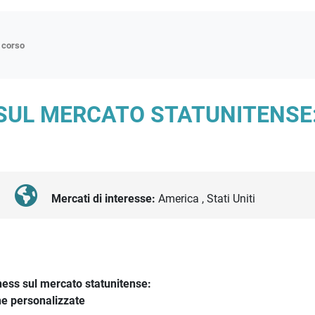
n corso
ne
SUL MERCATO STATUNITENSE
p
di approfondimento
atici
oriali
Mercati di interesse:
America , Stati Uniti
tender
ness sul mercato statunitense:
he personalizzate