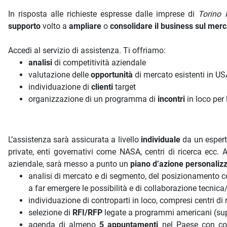
In risposta alle richieste espresse dalle imprese di
Torino 
supporto
volto a
ampliare
o
consolidare il business sul merc
Accedi al servizio di assistenza. Ti offriamo:
analisi
di competitività aziendale
valutazione delle
opportunità
di mercato esistenti in USA
individuazione di
clienti
target
organizzazione di un programma di
incontri
in loco per
L’assistenza sarà assicurata a livello
individuale
da un espert
private, enti governativi come NASA, centri di ricerca ecc. A
aziendale, sarà messo a punto un
piano d’azione personaliz
analisi di mercato e di segmento, del posizionamento co
a far emergere le possibilità e di collaborazione tecn
individuazione di controparti in loco, compresi centri di r
selezione di
RFI/RFP
legate a programmi americani (su
agenda di almeno
5 appuntamenti
nel Paese con cont