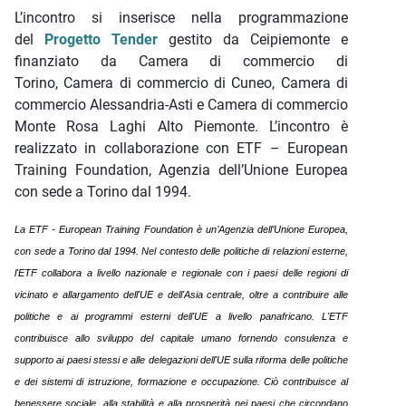
L’incontro si inserisce nella programmazione
del
Progetto Tender
gestito da Ceipiemonte e
finanziato da Camera di commercio di
Torino, Camera di commercio di Cuneo, Camera di
commercio Alessandria-Asti e Camera di commercio
Monte Rosa Laghi Alto Piemonte. L’incontro è
realizzato in collaborazione con ETF – European
Training Foundation, Agenzia dell’Unione Europea
con sede a Torino dal 1994.
La ETF - European Training Foundation è un’Agenzia dell’Unione Europea,
con sede a Torino dal 1994.
Nel contesto delle politiche di relazioni esterne,
l'ETF collabora a livello nazionale e regionale con i paesi delle regioni di
vicinato e allargamento dell'UE e dell'Asia centrale, oltre a contribuire alle
politiche e ai programmi esterni dell'UE a livello panafricano. L'ETF
contribuisce allo sviluppo del capitale umano fornendo consulenza e
supporto ai paesi stessi e alle delegazioni dell'UE sulla riforma delle politiche
e dei sistemi di istruzione, formazione e occupazione. Ciò contribuisce al
benessere sociale, alla stabilità e alla prosperità nei paesi che circondano