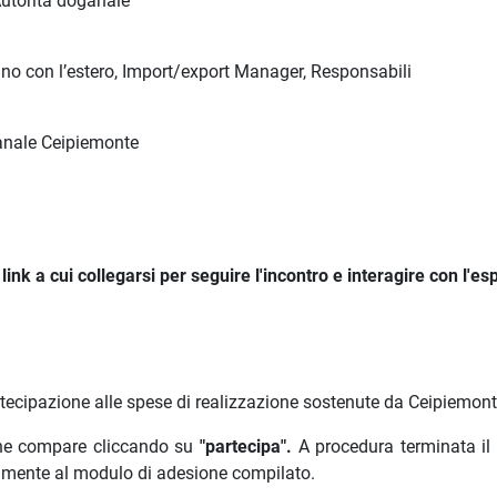
’Autorità doganale
no con l’estero, Import/export Manager, Responsabili
anale Ceipiemonte
ink a cui collegarsi per seguire l'incontro e interagire con l'es
rtecipazione alle spese di realizzazione sostenute da Ceipiemont
 che compare cliccando su
"partecipa".
A procedura terminata il
amente al modulo di adesione compilato.