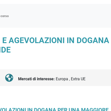
n corso
ne
I E AGEVOLAZIONI IN DOGAN
p
NDE
di approfondimento
atici
oriali
tender
Mercati di interesse:
Europa , Extra UE
EVOLAZIONI IN DOGANA PER UNA MAGGIORE