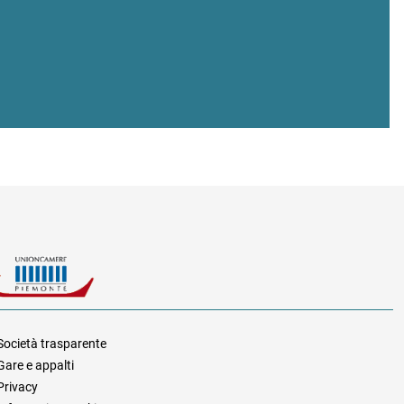
Società trasparente
Gare e appalti
za
Privacy