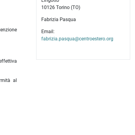
Lingotto
10126 Torino (TO)
Fabrizia Pasqua
ttenzione
Email:
fabrizia.pasqua@centroestero.org
ffettiva
rmità al