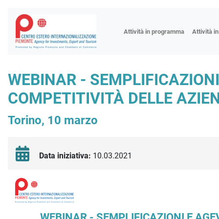
Fiere
Attività in programma
Attività i
Missioni
Formazio
WEBINAR - SEMPLIFICAZION
Worksho
COMPETITIVITÀ DELLE AZIE
Incontri 
Focus tem
Torino, 10 marzo
Focus sett
Progetto 
Data iniziativa:
10.03.2021
Descrizione iniziativa
WEBINAR - SEMPLIFICAZIONI E AG