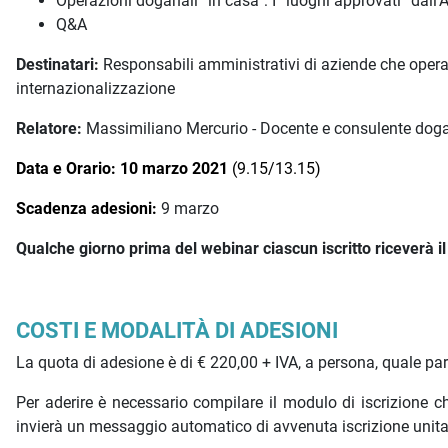
Operazioni doganali “in casa”: I “luoghi approvati” dall
Q&A
Destinatari:
Responsabili amministrativi di aziende che opera
internazionalizzazione
Relatore:
Massimiliano Mercurio - Docente e consulente dog
Data e Orario: 10 marzo 2021
(9.15/13.15)
Scadenza adesioni:
9 marzo
Qualche giorno prima del webinar ciascun iscritto riceverà il l
COSTI E MODALITÀ DI ADESIONI
La quota di adesione è di € 220,00 + IVA, a persona, quale pa
Per aderire è necessario compilare il modulo di iscrizione
invierà un messaggio automatico di avvenuta iscrizione unit