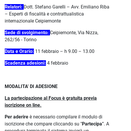
Relatori:
Dott. Stefano Garelli – Avv. Emiliano Riba
– Esperti di fiscalità e contrattualistica
internazionale Ceipiemonte
Sede di svolgimento:
Ceipiemonte, Via Nizza,
262/56 - Torino
Data e Orario:
11 febbraio – h 9.00 – 13.00
Scadenza adesioni:
4 febbraio
MODALITA' DI ADESIONE
La partecipazione al Focus è gratuita previa
iscrizione on line.
Per aderire
è necessario compilare il modulo di
iscrizione che compare cliccando su "
Partecipa
”. A
procedura terminata il sistema invierà un