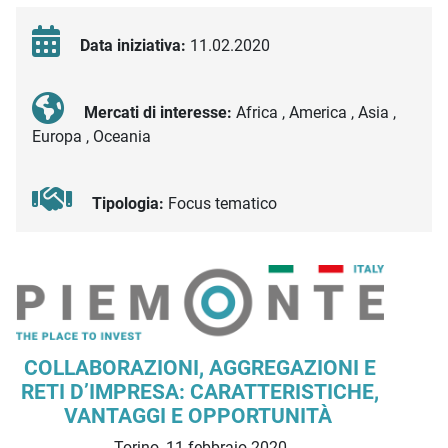
Data iniziativa:
11.02.2020
Mercati di interesse:
Africa , America , Asia ,
Europa , Oceania
Tipologia:
Focus tematico
Descrizione iniziativa
COLLABORAZIONI, AGGREGAZIONI E
RETI D’IMPRESA: CARATTERISTICHE,
VANTAGGI E OPPORTUNITÀ
Torino, 11 febbraio 2020