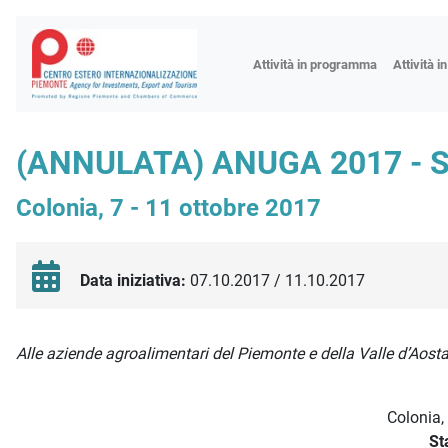
Fiere
Attività in programma
Attività i
Missioni
Formazio
(ANNULATA) ANUGA 2017 - 
Worksho
Colonia, 7 - 11 ottobre 2017
Incontri 
Focus tem
Focus sett
Data iniziativa:
07.10.2017 / 11.10.2017
Progetto 
Descrizione iniziativa
Alle aziende agroalimentari del Piemonte e della Valle d’Aost
Colonia,
St