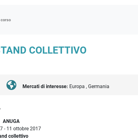
n corso
ne
STAND COLLETTIVO
p
di approfondimento
atici
oriali
Mercati di interesse:
Europa , Germania
tender
a
ANUGA
 7 - 11 ottobre 2017
and collettivo