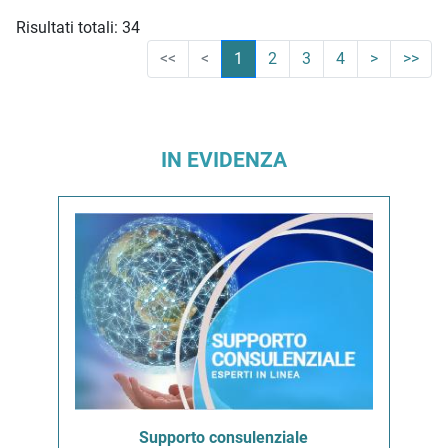
Risultati totali: 34
<<
<
1
2
3
4
>
>>
IN EVIDENZA
Supporto consulenziale