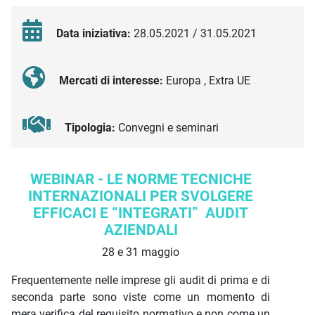
Data iniziativa:
28.05.2021 / 31.05.2021
Mercati di interesse:
Europa , Extra UE
Tipologia:
Convegni e seminari
Descrizione iniziativa
WEBINAR - LE NORME TECNICHE
INTERNAZIONALI PER SVOLGERE
EFFICACI E “INTEGRATI” AUDIT
AZIENDALI
28 e 31 maggio
Frequentemente nelle imprese gli audit di prima e di
seconda parte sono viste come un momento di
mera verifica del requisito normativo e non come un