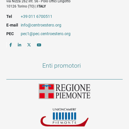
via Nizza 262 int. 56 - Polo Uffici Lingotto
10126 Torino (TO) |
ITALY
Tel
+39 011 6700511
E-mail
info@centroestero.org
PEC
pec1@pec.centroestero.org
Enti promotori