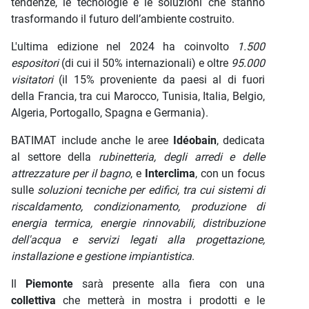
tendenze, le tecnologie e le soluzioni che stanno
trasformando il futuro dell’ambiente costruito.
L'ultima edizione nel 2024 ha coinvolto
1.500
espositori
(di cui il 50% internazionali) e oltre
95.000
visitatori
(il 15% proveniente da paesi al di fuori
della Francia, tra cui Marocco, Tunisia, Italia, Belgio,
Algeria, Portogallo, Spagna e Germania).
BATIMAT include anche le aree
Idéobain
, dedicata
al settore della
rubinetteria, degli arredi e delle
attrezzature per il bagno
, e
Interclima
, con un focus
sulle
soluzioni tecniche per edifici, tra cui sistemi di
riscaldamento, condizionamento, produzione di
energia termica, energie rinnovabili, distribuzione
dell'acqua e servizi legati alla progettazione,
installazione e gestione impiantistica
.
Il
Piemonte
sarà presente alla fiera con una
collettiva
che metterà in mostra i prodotti e le