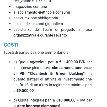
fee (valore € 1.780,00)
magazzino comune
allacciamento elettrico e consumi
assicurazione obbligatoria
pulizia dello stand giornaliera
assistenza del Team di progetto in fase
organizzativa e durante l'evento
COSTI
I costi di partecipazione ammontano a:
a) Quota agevolata pari a
€ 1.400,00
IVA
per
le imprese piemontesi
che saranno ammesse
al PIF “Cleantech & Green Building”
, in
quanto trattasi di attività di investimento che
usufruirà di un
aiuto
in regime de minimis pari
a
€9.500,00
b) Quota integrale pari a
€10.900,00
+ IVA per
le
altre imprese piemontesi