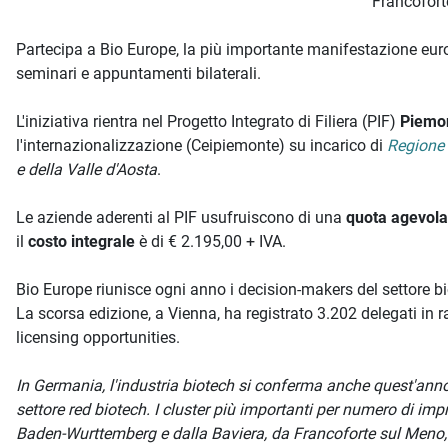
Francofort
Partecipa a Bio Europe, la più importante manifestazione euro
seminari e appuntamenti bilaterali.
L'iniziativa rientra nel Progetto Integrato di Filiera (PIF)
Piemon
l'internazionalizzazione (Ceipiemonte) su incarico di
Regione
e della Valle d'Aosta
.
Le aziende aderenti al PIF usufruiscono di una
quota agevola
il
costo integrale
è di € 2.195,00 + IVA.
Bio Europe riunisce ogni anno i decision-makers del settore bi
La scorsa edizione, a Vienna, ha registrato 3.202 delegati in 
licensing opportunities.
In Germania, l'industria biotech si conferma anche quest'anno 
settore red biotech. I cluster più importanti per numero di imp
Baden-Wurttemberg e dalla Baviera, da Francoforte sul Meno, d