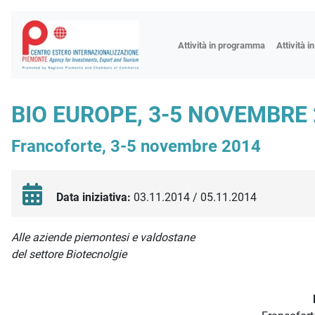
Fiere
Attività in programma
Attività i
Missioni
Formazio
BIO EUROPE, 3-5 NOVEMBRE 
Worksho
Francoforte, 3-5 novembre 2014
Incontri 
Focus tem
Focus sett
Data iniziativa:
03.11.2014 / 05.11.2014
Progetto 
Descrizione iniziativa
Alle aziende piemontesi e valdostane
del settore Biotecnolgie