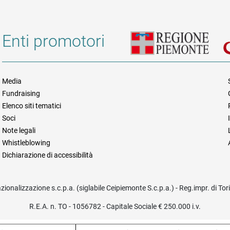
Enti promotori
Media
Fundraising
Informazioni legali e trasparen
Elenco siti tematici
Soci
Note legali
Whistleblowing
Dichiarazione di accessibilità
azionalizzazione s.c.p.a. (siglabile Ceipiemonte S.c.p.a.) - Reg.impr. di To
R.E.A. n. TO - 1056782 - Capitale Sociale € 250.000 i.v.