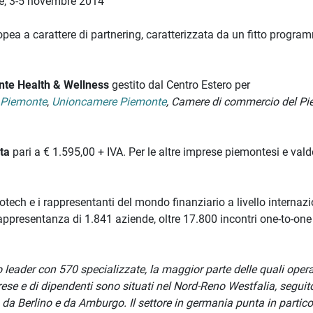
e, 3-5 novembre 2014
pea a carattere di partnering, caratterizzata da un fitto progra
te Health & Wellness
gestito dal Centro Estero per
 Piemonte
,
Unioncamere Piemonte
, Camere di commercio del P
ta
pari a € 1.595,00 + IVA. Per le altre imprese piemontesi e val
otech e i rappresentanti del mondo finanziario a livello internazi
rappresentanza di 1.841 aziende, oltre 17.800 incontri one-to-one
leader con 570 specializzate, la maggior parte delle quali opera
rese e di dipendenti sono situati nel Nord-Reno Westfalia, seguit
a Berlino e da Amburgo. Il settore in germania punta in partico