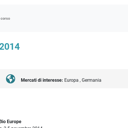
n corso
ne
2014
p
di approfondimento
atici
oriali
Mercati di interesse:
Europa , Germania
tender
Bio Europe