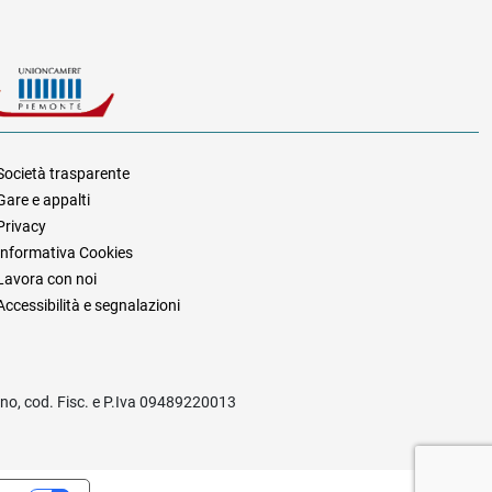
Società trasparente
Gare e appalti
za
Privacy
Informativa Cookies
Lavora con noi
Accessibilità e segnalazioni
rino, cod. Fisc. e P.Iva 09489220013