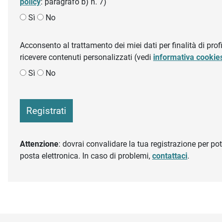
policy
: paragrafo b) n. 7)
Sì
No
Acconsento al trattamento dei miei dati per finalità di profil
ricevere contenuti personalizzati (vedi
informativa cookie
Sì
No
Registrati
Attenzione
: dovrai convalidare la tua registrazione per pote
posta elettronica. In caso di problemi,
contattaci
.