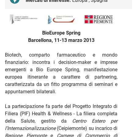
Mercati di interesse:
Europa , Spagna
Descrizione iniziativa
BioEurope Spring
Barcellona, 11-13 marzo 2013
Biotech, comparto farmaceutico e mondo
finanziario: incontra i decision-maker e imprese
emergenti a Bio Europe Spring, manifestazione
europea itinerante a carattere di partnering,
caratterizzata da un fitto programma di seminari e
appuntamenti bilaterali.
La partecipazione fa parte del Progetto Integrato di
Filiera (PIF) Health & Wellness - La filiera completa
della Salute, gestito da
Centro Estero per
l’Internazionalizzazione
(Ceipiemonte) su incarico di
Regione Piemonte
e
Camere di Commercio di