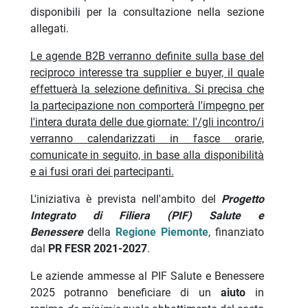
disponibili per la consultazione nella sezione
allegati.
Le agende B2B verranno definite sulla base del
reciproco interesse tra supplier e buyer, il quale
effettuerà la selezione definitiva. Si precisa che
la partecipazione non comporterà l'impegno per
l'intera durata delle due giornate: l'/gli incontro/i
verranno calendarizzati in fasce orarie,
comunicate in seguito, in base alla disponibilità
e ai fusi orari dei partecipanti.
L'iniziativa è prevista nell'ambito del
Progetto
Integrato di Filiera (PIF) Salute e
Benessere
della
Regione Piemonte
, finanziato
dal
PR FESR 2021-2027
.
Le aziende ammesse al PIF Salute e Benessere
2025 potranno beneficiare di un
aiuto
in