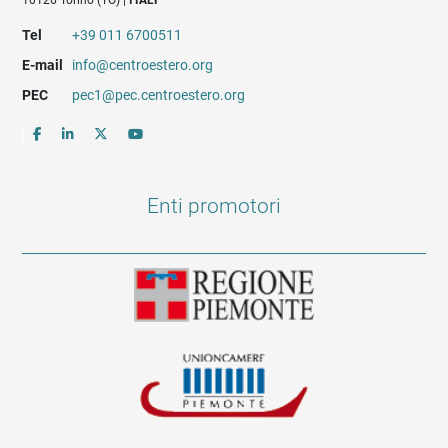
10126 Torino (TO) |
ITALY
Tel
+39 011 6700511
E-mail
info@centroestero.org
PEC
pec1@pec.centroestero.org
Enti promotori