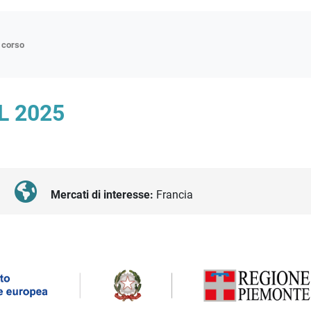
n corso
ne
L 2025
p
di approfondimento
atici
oriali
Mercati di interesse:
Francia
tender