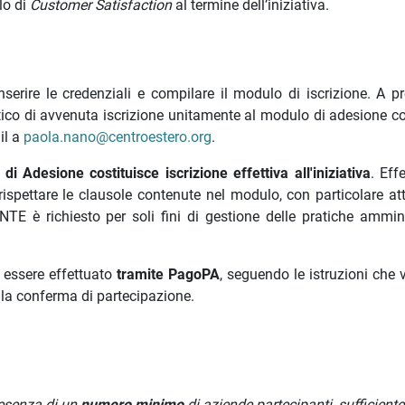
lo di
Customer Satisfaction
al termine dell’iniziativa.
inserire le credenziali e compilare il modulo di iscrizione. A p
ico di avvenuta iscrizione unitamente al modulo di adesione c
il a
paola.nano@centroestero.org
.
i Adesione costituisce iscrizione effettiva all'iniziativa
. Eff
rispettare le clausole contenute nel modulo, con particolare at
TE è richiesto per soli fini di gestione delle pratiche ammini
essere effettuato
tramite PagoPA
, seguendo le istruzioni che 
la conferma di partecipazione.
presenza di un
numero minimo
di aziende partecipanti, sufficiente