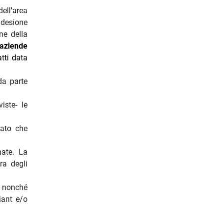
ell'area
’adesione
one della
 aziende
atti data
da parte
iste- le
cato che
nate. La
ra degli
, nonché
iant e/o