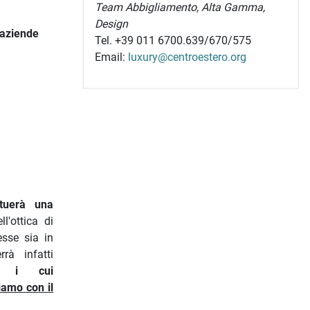
Team Abbigliamento, Alta Gamma,
Design
aziende
Tel. +39 011 6700.639/670/575
Email:
luxury@centroestero.org
ttuerà una
l'ottica di
esse sia in
rà infatti
se i cui
iamo con il