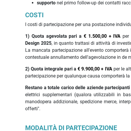
supporto
nel primo follow-up dei contatti racco
COSTI
I costi di partecipazione per una postazione indivi
1) Quota agevolata pari a
€ 1.500,00 + IVA
per
Design 2025
, in quanto trattasi di attività di inv
La mancata partecipazione all'evento comporterà il
contestuale annullamento dell'agevolazione in de 
2) Quota integrale pari a
€ 9.900,00
+ IVA
per le a
partecipazione per qualunque causa comporterà la n
Restano a totale carico delle aziende partecipanti i
elettrici supplementari (qualora utilizzabili in ba
manodopera addizionale, spedizione merce, interpr
offerti".
MODALITÀ DI PARTECIPAZIONE