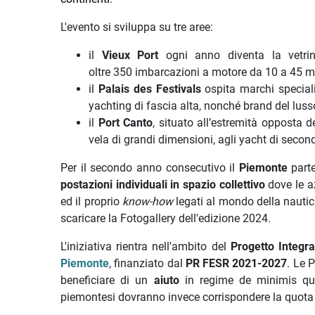
L'evento si sviluppa su tre aree:
il
Vieux Port
ogni anno diventa la vetrin
oltre 350 imbarcazioni a motore da 10 a 45 me
il
Palais des Festivals
ospita marchi speciali
yachting di fascia alta, nonché brand del lusso,
il
Port Canto
, situato all’estremità opposta d
vela di grandi dimensioni, agli yacht di secon
Per il secondo anno consecutivo il
Piemonte
parte
postazioni individuali in spazio collettivo
dove
le 
ed il proprio
know-how
legati al mondo della nautica
scaricare la Fotogallery dell'edizione 2024.
L'iniziativa rientra nell'ambito del
Progetto Integrat
Piemonte
, finanziato dal
PR FESR 2021-2027
. Le 
beneficiare di un
aiuto
in regime de minimis qual
piemontesi dovranno invece corrispondere la quota 