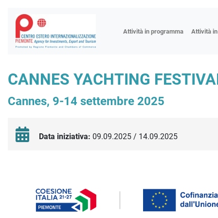
Fiere
Attività in programma
Attività i
Missioni
Formazio
CANNES YACHTING FESTIVA
Worksho
Cannes, 9-14 settembre 2025
Incontri 
Focus tem
Focus sett
Data iniziativa:
09.09.2025 / 14.09.2025
Progetto 