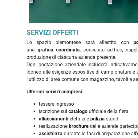
SERVIZI OFFERTI
Lo spazio piemontese sarà allestito con
p
una
grafica
coordinata
, concepita ad-hoc, rispe
produzione di ciascuna azienda presente.
Ogni postazione aziendale includerà indicativamen
idoneo alle esigenze espositive di campionature e c
l'utilizzo di area comune con magazzino, tavoli e s
Ulteriori servizi compresi
:
tessere ingresso
iscrizione sul
catalogo
ufficiale della fiera
allacciamenti
elettrici e
pulizia
stand
realizzazione
brochure
delle aziende partecip
assistenza
durante le fasi di preparazione all