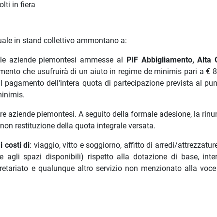
lti in fiera
duale in stand collettivo ammontano a:
 le aziende piemontesi ammesse al
PIF Abbigliamento, Alta
estimento che usufruirà di un aiuto in regime de minimis pari a € 
 pagamento dell'intera quota di partecipazione prevista al punt
minimis.
ltre aziende piemontesi. A seguito della formale adesione, la rinu
on restituzione della quota integrale versata.
 costi di
: viaggio, vitto e soggiorno, affitto di arredi/attrezzatur
se agli spazi disponibili) rispetto alla dotazione di base, inte
etariato e qualunque altro servizio non menzionato alla voce 