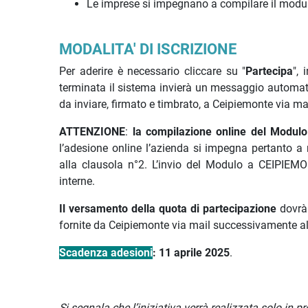
Le imprese si impegnano a compilare il modu
MODALITA' DI ISCRIZIONE
Per aderire è necessario cliccare su "
Partecipa
", 
terminata il sistema invierà un messaggio automat
da inviare, firmato e timbrato, a Ceipiemonte via ma
ATTENZIONE
:
la compilazione online del Modulo d
l’adesione online l’azienda si impegna pertanto a 
alla clausola n°2. L’invio del Modulo a CEIPIEMON
interne.
Il versamento della quota di partecipazione
dovrà 
fornite da Ceipiemonte via mail successivamente al
Scadenza adesioni
:
11 aprile 2025
.
Si segnala che l’iniziativa verrà realizzata solo in 