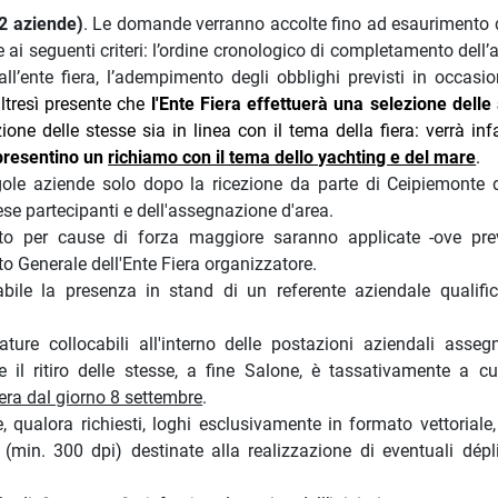
2 aziende)
. Le domande verranno accolte fino ad esaurimento d
e ai seguenti criteri: l’ordine cronologico di completamento dell
dall’ente fiera, l’adempimento degli obblighi previsti in occasi
altresì presente che
l'Ente Fiera effettuerà una selezione delle
ione delle stesse sia in linea con il tema della fiera: verrà inf
i presentino un
richiamo con il tema dello yachting e del mare
.
gole aziende solo dopo la ricezione da parte di Ceipiemonte 
rese partecipanti e dell'assegnazione d'area.
nto per cause di forza maggiore saranno applicate -ove prev
 Generale dell'Ente Fiera organizzatore.
abile la presenza in stand di un referente aziendale qualifi
ure collocabili all'interno delle postazioni aziendali asseg
il ritiro delle stesse, a fine Salone, è tassativamente a cu
iera dal giorno 8 settembre
.
qualora richiesti, loghi esclusivamente in formato vettoriale
(min. 300 dpi) destinate alla realizzazione di eventuali dépl