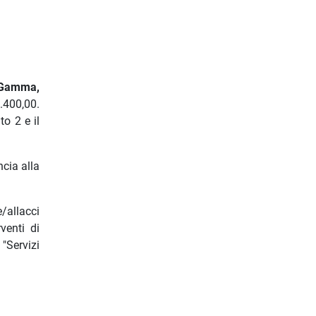
 Gamma,
8.400,00.
o 2 e il
ncia alla
e/allacci
rventi di
"Servizi