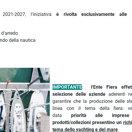
2021-2027, l'iniziativa
è rivolta esclusivamente alle 
 d'arredo
ndo della nautica
IMPORTANTE
:
l'Ente Fiera effe
selezione delle aziende
aderenti nel
garantire che la produzione delle st
linea con il tema della fiera: ver
data
priorità alle impre
prodotti/collezioni presentino un
rich
tema dello yachting e del mare
.