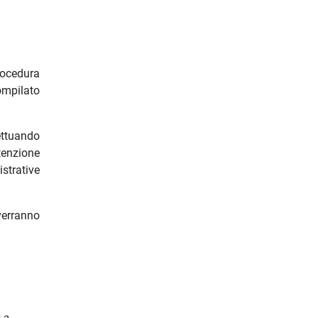
rocedura
ompilato
ettuando
tenzione
strative
verranno
 a