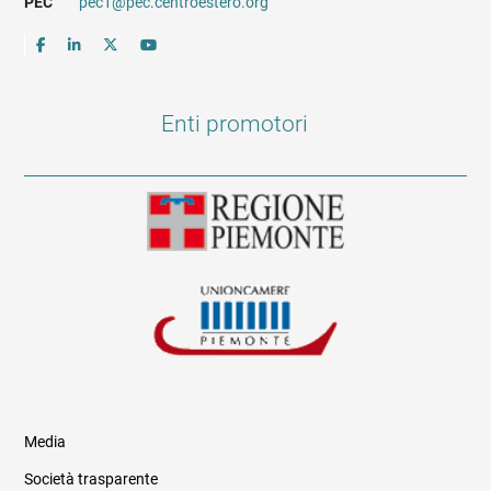
PEC
pec1@pec.centroestero.org
Enti promotori
Media
Società trasparente