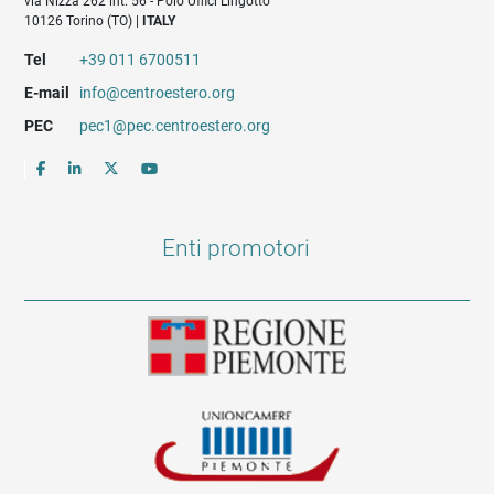
via Nizza 262 int. 56 - Polo Uffici Lingotto
10126 Torino (TO) |
ITALY
Tel
+39 011 6700511
E-mail
info@centroestero.org
PEC
pec1@pec.centroestero.org
Enti promotori