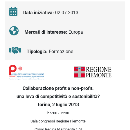
Data iniziativa:
02.07.2013
Mercati di interesse:
Europa
Tipologia:
Formazione
Descrizione iniziativa
Collaborazione profit e non-profit:
una leva di competitività e sostenibilità?
Torino,
2 luglio 2013
h 9:00 - 12:30
Sala congressi Regione Piemonte
Corso Regina Margherita 174