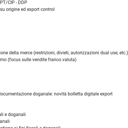
CPT/CIP - DDP
su origine ed export control
ione della merce (restrizioni, divieti, autorizzazioni dual use, etc.
imo (focus sulle vendite franco valuta)
 documentazione doganale: novità bolletta digitale export
ali e doganali
ganali