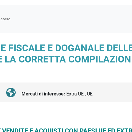
n corso
ne
E FISCALE E DOGANALE DELLE
p
 E LA CORRETTA COMPILAZION
di approfondimento
atici
oriali
tender
Mercati di interesse:
Extra UE , UE
 VENDITE E ACQUISTI
CON PAESI UE ED EXT