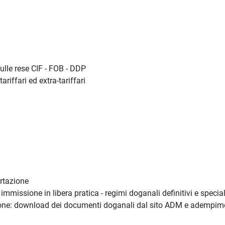
lle rese CIF - FOB - DDP
riffari ed extra-tariffari
ortazione
immissione in libera pratica - regimi doganali definitivi e special
zione: download dei documenti doganali dal sito ADM e adempim