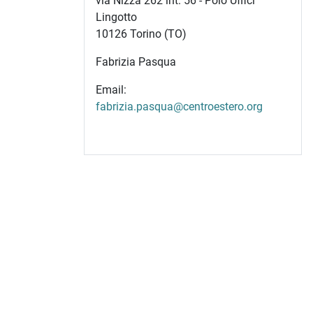
via Nizza 262 int. 56 - Polo Uffici
Lingotto
10126 Torino (TO)
Fabrizia Pasqua
Email:
fabrizia.pasqua@centroestero.org