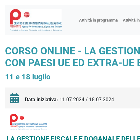
Fiere
Attività in programma
Attività i
Missioni
Formazio
CORSO ONLINE - LA GESTION
Worksho
CON PAESI UE ED EXTRA-UE
Incontri 
Focus tem
11 e 18 luglio
Focus sett
Progetto 
Data iniziativa:
11.07.2024 / 18.07.2024
Descrizione iniziativa
LA GESTIONE FISCALE E DOGANALE DELLE