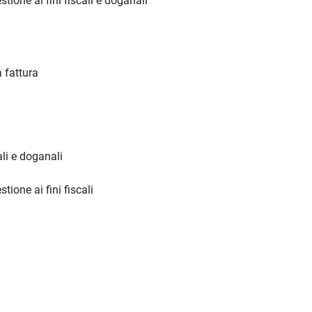
tione ai fini fiscali e doganali
a fattura
ali e doganali
tione ai fini fiscali