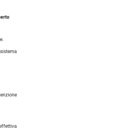
perto
e.
 sistema
ttenzione
ffettiva