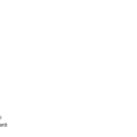
i
enti