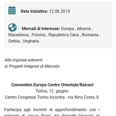
Data iniziativa:
12.06.2014
Mercati di interesse:
Europa , Albania ,
Macedonia , Polonia , Repubblica Ceca , Romania ,
Serbia , Ungheria
Descrizione iniziativa
Alle imprese aderenti
ai Progetti Integrati di Mercato
Convention Europa Centro Orientale/Balcani
Torino, 12 giugno
Centro Congressi Torino Incontra - via Nino Costa, 8
Partecipa agli incontri di approfondimento con i
referenti di alcuni Paesi dei Progetti Integrati di