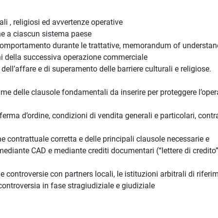
li , religiosi ed avvertenze operative
ione a ciascun sistema paese
el comportamento durante le trattative, memorandum of understan
fini della successiva operazione commerciale
ell’affare e di superamento delle barriere culturali e religiose.
esame delle clausole fondamentali da inserire per proteggere l’ope
nferma d’ordine, condizioni di vendita generali e particolari, contra
ne contrattuale corretta e delle principali clausole necessarie e
 mediante CAD e mediante crediti documentari (“lettere di credito
 controversie con partners locali, le istituzioni arbitrali di rifer
controversia in fase stragiudiziale e giudiziale