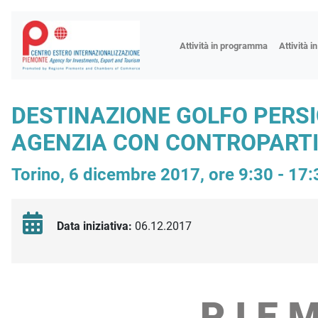
Fiere
Attività in programma
Attività i
Missioni
Formazio
DESTINAZIONE GOLFO PERSIC
Worksho
AGENZIA CON CONTROPARTI D
Incontri 
Focus tem
Torino, 6 dicembre 2017, ore 9:30 - 17:
Focus sett
Progetto 
Data iniziativa:
06.12.2017