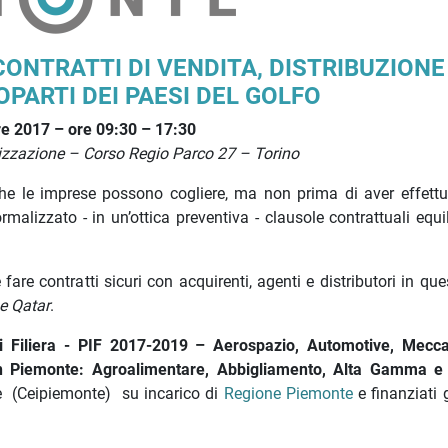
CONTRATTI DI VENDITA, DISTRIBUZIONE
PARTI DEI PAESI DEL GOLFO
re 2017 – ore 09:30 – 17:30
alizzazione – Corso Regio Parco 27 – Torino
 che le imprese possono cogliere, ma non prima di aver effett
malizzato - in un’ottica preventiva - clausole contrattuali equi
fare contratti sicuri con acquirenti, agenti e distributori in qu
e Qatar
.
 di Filiera - PIF 2017-2019 – Aerospazio, Automotive, Mecca
n Piemonte: Agroalimentare, Abbigliamento, Alta Gamma e 
one (Ceipiemonte) su incarico di
Regione Piemonte
e finanziati 