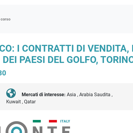
n corso
ne
O: I CONTRATTI DI VENDITA, 
p
EI PAESI DEL GOLFO, TORINO
di approfondimento
atici
30
oriali
tender
Mercati di interesse:
Asia , Arabia Saudita ,
Kuwait , Qatar