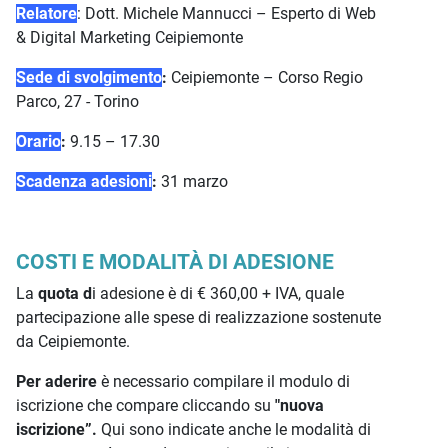
Relatore
: Dott. Michele Mannucci – Esperto di Web
& Digital Marketing Ceipiemonte
Sede di svolgimento
:
Ceipiemonte – Corso Regio
Parco, 27 - Torino
Orario
:
9.15 – 17.30
Scadenza adesioni
:
31 marzo
COSTI E MODALITÀ DI ADESIONE
La
quota d
i adesione è di € 360,00 + IVA, quale
partecipazione alle spese di realizzazione sostenute
da Ceipiemonte.
Per aderire
è necessario compilare il modulo di
iscrizione che compare cliccando su
"nuova
iscrizione”.
Qui sono indicate anche le modalità di