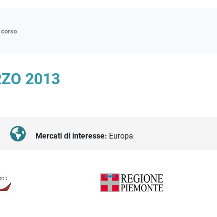
n corso
ne
RZO 2013
p
di approfondimento
atici
oriali
Mercati di interesse:
Europa
tender