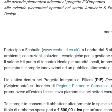
Descrizione iniziativa
Alle aziende piemontesi aderenti al progetto ECOmpanies
Alle aziende piemontesi operanti nei settori Ambiente & Ener
Design
Londra
Partecipa a Ecobuild (
www.ecobuild.co.uk
), a Londra dal 5 a
ambiente, costruzioni, soluzioni tecnologiche per la gestione de
Il salone è il punto di incontro ideale per autorità locali, impre
presentare le proprie innovazioni ad un pubblico altamente qu
L'iniziativa rientra nel Progetto Integrato di Filiera
(PIF)
Ene
(Ceipiemonte) su incarico di
Regione Piemonte
,
Camera di 
promuovere all'estero l'eccellenza piemontese nei settori ene
Tale progetto consente di abbattere ulteriormente le spese a
titolo di rimborso spese pari a
€ 800,00 + iva
per
un'area espos