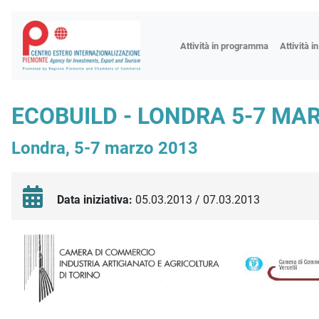
Fiere
Attività in programma
Attività i
Missioni
Formazio
ECOBUILD - LONDRA 5-7 MA
Worksho
Londra, 5-7 marzo 2013
Incontri 
Focus tem
Focus sett
Data iniziativa:
05.03.2013 / 07.03.2013
Progetto 