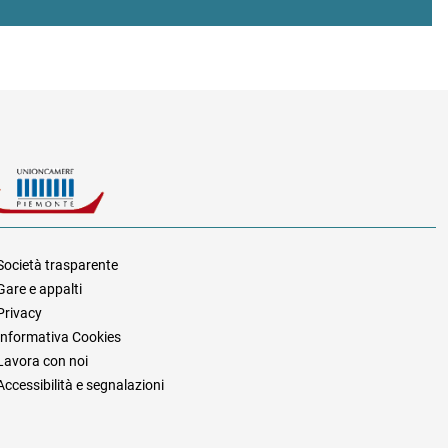
Società trasparente
Gare e appalti
za
Privacy
Informativa Cookies
Lavora con noi
Accessibilità e segnalazioni