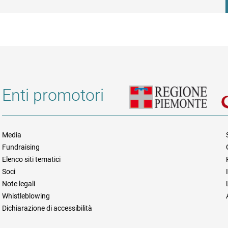
Enti promotori
Media
Fundraising
Informazioni legali e trasparen
Elenco siti tematici
Soci
Note legali
Whistleblowing
Dichiarazione di accessibilità