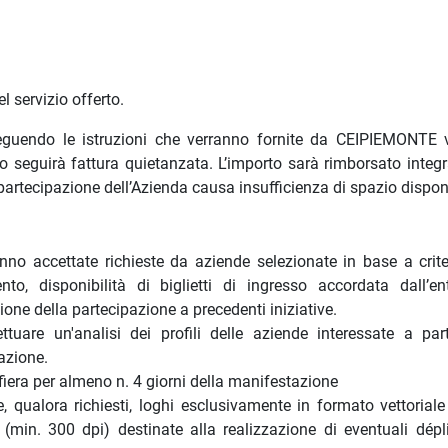
servizio offerto.
guendo le istruzioni che verranno fornite da CEIPIEMONTE 
 seguirà fattura quietanzata. L’importo sarà rimborsato integ
tecipazione dell’Azienda causa insufficienza di spazio disponi
o accettate richieste da aziende selezionate in base a criter
ento, disponibilità di biglietti di ingresso accordata dall’ent
ione della partecipazione a precedenti iniziative.
tuare un'analisi dei profili delle aziende interessate a part
tazione.
fiera per almeno n. 4 giorni della manifestazione
 qualora richiesti, loghi esclusivamente in formato vettorial
(min. 300 dpi) destinate alla realizzazione di eventuali dépl