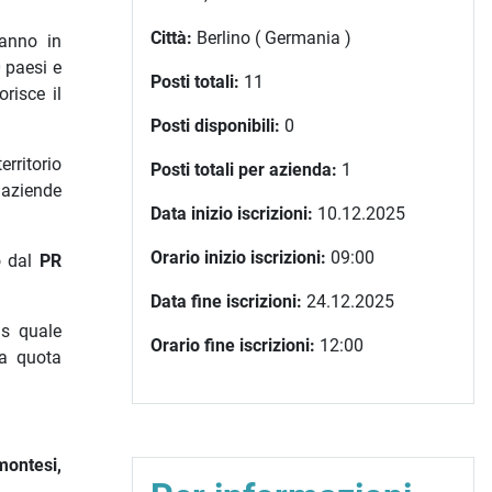
Città:
Berlino ( Germania )
 anno in
0 paesi e
Posti totali:
11
risce il
Posti disponibili:
0
rritorio
Posti totali per azienda:
1
 aziende
Data inizio iscrizioni:
10.12.2025
Orario inizio iscrizioni:
09:00
o dal
PR
Data fine iscrizioni:
24.12.2025
is quale
Orario fine iscrizioni:
12:00
la quota
montesi,