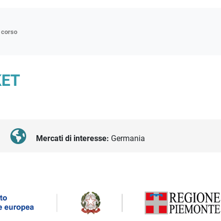
n corso
ne
KET
p
di approfondimento
atici
oriali
Mercati di interesse:
Germania
tender