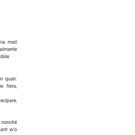
via mail
ralmente
bile.
i quali:
e fiera,
ecipare,
e nonché
iant e/o