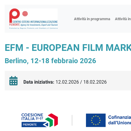
Fiere
Attività in programma
Attività i
Missioni
Formazio
EFM - EUROPEAN FILM MAR
Worksho
Berlino, 12-18 febbraio 2026
Incontri 
Focus tem
Focus sett
Data iniziativa:
12.02.2026 / 18.02.2026
Progetto 