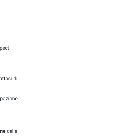
spect
attasi di
ipazione
one
della