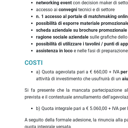
networking event
con decision maker di sett
accesso ai
convegni
tecnici e di settore
n. 1 accesso al portale di matchmaking onli
possibilità di esporre materiale promozional
scheda aziendale su brochure promozional
ragione sociale aziendale
sulle grafiche dell
possibilità di utilizzare i tavolini / punti di 
assistenza in loco
e nelle fasi di preparazion
COSTI
a) Quota agevolata pari a € 660,00 + IVA
per
attività di investimento che usufruirà di un
ai
Si fa presente che la mancata partecipazione all
prevista e il contestuale annullamento dell'agevola
b) Quota integrale pari a € 5.060,00 + IVA per 
A seguito della formale adesione, la rinuncia alla
quota integrale versata.