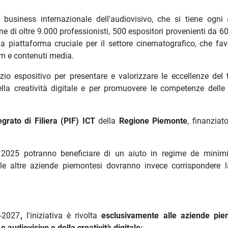
usiness internazionale dell'audiovisivo, che si tiene ogni
e di oltre 9.000 professionisti, 500 espositori provenienti da 6
a piattaforma cruciale per il settore cinematografico, che favo
lm e contenuti media.
 espositivo per presentare e valorizzare le eccellenze del te
ella creatività digitale e per promuovere le competenze delle
egrato di Filiera (PIF) ICT
della
Regione Piemonte
, finanziat
 2025 potranno beneficiare di un aiuto in regime de minim
 le altre aziende piemontesi dovranno invece corrispondere 
1-2027
,
l'iniziativa è rivolta
esclusivamente alle aziende pie
 audiovisivo e della creatività digitale: