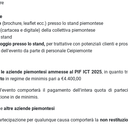
ore
ne
e
(brochure, leaflet ecc.) presso lo stand piemontese
e
(cartacea e digitale) della collettiva piemontese
o stand
appoggio presso lo stand,
per trattative con potenziali clienti e pro
e dell'evento da parte di personale Ceipiemonte
 le aziende piemontesi ammesse al PIF ICT 2025
, in quanto tr
uto
in regime de minimis pari a €4.400,00
'evento comporterà il pagamento dell'intera quota di partec
zione in de minimis.
le
altre aziende piemontesi
 partecipazione per qualunque causa comporterà la
non restituzi