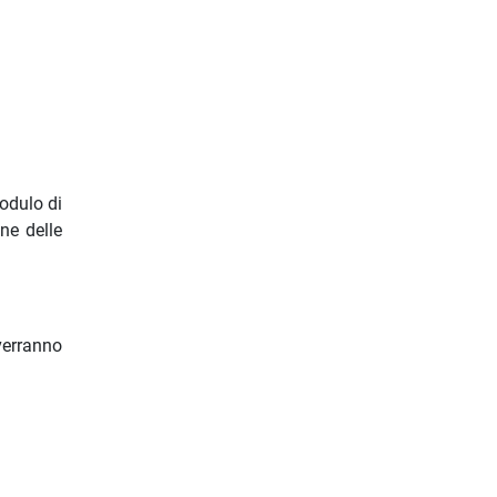
Modulo di
one delle
verranno