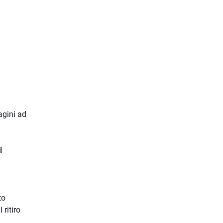
agini ad
i
to
 ritiro