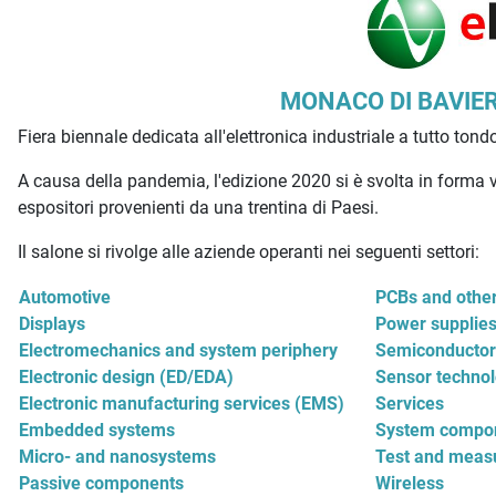
Descrizione iniziativa
MONACO DI BAVIER
Fiera biennale dedicata all'elettronica industriale a tutto tond
A causa della pandemia, l'edizione 2020 si è svolta in forma vi
espositori provenienti da una trentina di Paesi.
Il salone si rivolge alle aziende operanti nei seguenti settori:
Automotive
PCBs and other 
Displays
Power supplie
Electromechanics and system periphery
Semiconductor
Electronic design (ED/EDA)
Sensor techno
Electronic manufacturing services (EMS)
Services
Embedded systems
System compon
Micro- and nanosystems
Test and meas
Passive components
Wireless