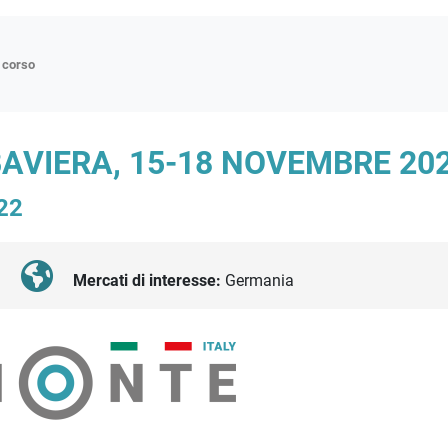
n corso
ne
AVIERA, 15-18 NOVEMBRE 202
p
22
di approfondimento
atici
oriali
Mercati di interesse:
Germania
tender