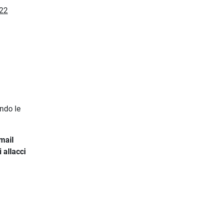
022
ndo le
mail
 allacci