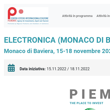
Fiere
Attività in programma
Attività i
Missioni
Formazio
ELECTRONICA (MONACO DI B
Worksho
Monaco di Baviera, 15-18 novembre 20
Incontri 
Focus tem
Focus sett
Data iniziativa:
15.11.2022 / 18.11.2022
Progetto 