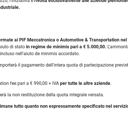
0, l'iniziativa è
rivolta esclusivamente alle aziende piemontes
ndustriale.
mate ai PIF Meccatronica o Automotive & Transportation nel
aiuto di stato
in regime de minimis pari a € 5.000,00.
L'ammont
incluso nell'aiuto de minimis accordato.
mporterà il pagamento dell'intera quota di partecipazione prevista
ation fee pari a € 990,00 + IVA
per tutte le altre aziende
.
à la non restituzione della quota integrale versata.
a, rimane tutto quanto non espressamente specificato nel servizi