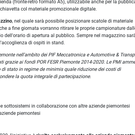
zienda (fronte-retro formato A5), utilizzabile anche per la pubbli
e chiavetta col materiale promozionale digitale.
zzino
, nel quale sarà possibile posizionare scatole di materiale
he a fine giornata vorranno ritirare le proprie campionature dall
izio dell'orario di apertura al pubblico. Sempre nel magazzino sar
accoglienza di ospiti in stand.
Piemonte nell'ambito dei PIF Meccatronica e Automotive & Transp
anziati grazie ai fondi POR FESR Piemonte 2014-2020. Le PMI amm
 di stato in regime de minimis quale riduzione dei costi di
ondere la quota integrale di partecipazione.
 e sottosistemi in collaborazione con altre aziende piemontesi
e aziende piemontesi