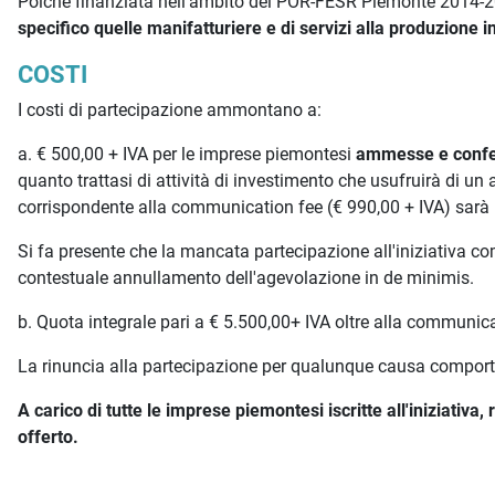
Poiché finanziata nell'ambito del POR-FESR Piemonte 2014-202
specifico quelle manifatturiere e di servizi alla produzione i
COSTI
I costi di partecipazione ammontano a:
a. € 500,00 + IVA per le imprese piemontesi
ammesse e confer
quanto trattasi di attività di investimento che usufruirà di un 
corrispondente alla communication fee (€ 990,00 + IVA) sarà 
Si fa presente che la mancata partecipazione all'iniziativa co
contestuale annullamento dell'agevolazione in de minimis.
b. Quota integrale pari a € 5.500,00+ IVA oltre alla communic
La rinuncia alla partecipazione per qualunque causa comporter
A carico di tutte le imprese piemontesi iscritte all'iniziativ
offerto.