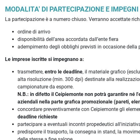
MODALITA' DI PARTECIPAZIONE E IMPEGNI
La partecipazione è a numero chiuso. Verranno accettate richie
ordine di arrivo
disponibilità dell’area accordata dall’ente fiera
adempimento degli obblighi previsti in occasione della p
Le imprese iscritte si impegnano a:
trasmettere,
entro le deadline
, il materiale grafico (esc
alta risoluzione (min. 300 dpi) destinate alla realizzazio
campionature da esporre.
N.B.: in difetto il Ceipiemonte non potrà garantire né l
aziendali nella parte grafica promozionale (pareti, elem
concordare preventivamente con Ceipiemonte gli elementi
deadline richieste
partecipare a eventuali incontri propedeutici all'iniziativ
predisporre il trasporto, la consegna in stand, la movimen
delle stesse a fine salone