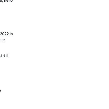
i, nello
 2022
in
are
 e il
o