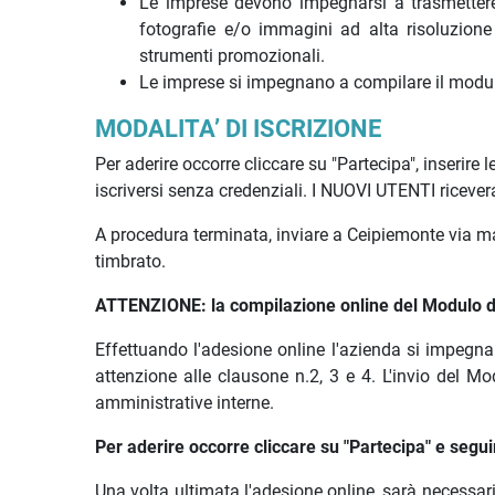
Le imprese devono impegnarsi a trasmettere,
fotografie e/o immagini ad alta risoluzione 
strumenti promozionali.
Le imprese si impegnano a compilare il modulo
MODALITA’ DI ISCRIZIONE
Per aderire occorre cliccare su "Partecipa", inserire
iscriversi senza credenziali. I NUOVI UTENTI ricever
A procedura terminata, inviare a Ceipiemonte via m
timbrato.
ATTENZIONE: la compilazione online del Modulo di a
Effettuando l'adesione online l'azienda si impegna
attenzione alle clausone n.2, 3 e 4. L'invio del M
amministrative interne.
Per aderire occorre cliccare su "Partecipa" e segu
Una volta ultimata l'adesione online, sarà necessar