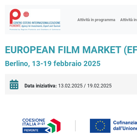
Fiere
Attività in programma
Attività i
Missioni
Formazio
EUROPEAN FILM MARKET (E
Worksho
Berlino, 13-19 febbraio 2025
Incontri 
Focus tem
Focus sett
Data iniziativa:
13.02.2025 / 19.02.2025
Progetto 