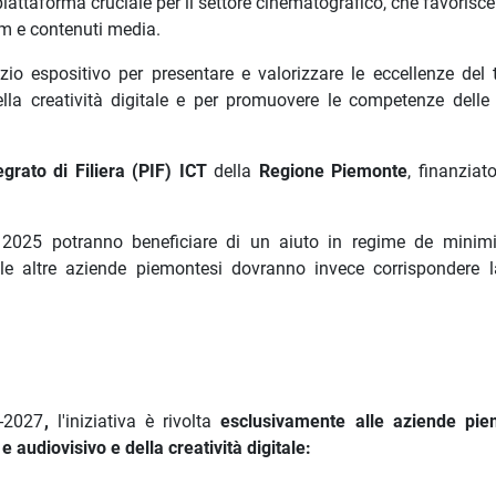
iattaforma cruciale per il settore cinematografico, che favorisce 
lm e contenuti media.
 espositivo per presentare e valorizzare le eccellenze del te
ella creatività digitale e per promuovere le competenze delle
egrato di Filiera (PIF) ICT
della
Regione Piemonte
, finanziat
 2025 potranno beneficiare di un aiuto in regime de minim
 le altre aziende piemontesi dovranno invece corrispondere 
1-2027
,
l'iniziativa è rivolta
esclusivamente alle
aziende piem
e audiovisivo
e della creatività digitale
: