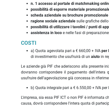
n. 1 accesso al portale di matchmaking onli
possibilità di esporre materiale promozional
scheda aziendale su brochure promozional
ragione sociale aziendale
sulle grafiche dell
possibilità di utilizzare i tavolini / punti di 
assistenza in loco
e nelle fasi di preparazion
COSTI
a) Quota agevolata pari a € 660,00 + IVA
per 
di investimento che usufruirà di un
aiuto
in re
Le aziende già PIF che aderiscono alla presente in
dovranno corrispondere il pagamento dell'intera q
usufruire dell'agevolazione già concessa in riferim
b) Quota integrale pari a € 6.550,00 + IVA per 
L'impresa, sia essa PIF ICT o non PIF è informata ch
causa, dovrà corrispondere l'intera quota di partec