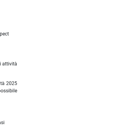
spect
i attività
ità 2025
ossibile
asi