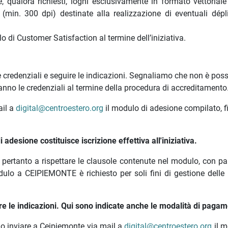
 qualora richiesti, loghi esclusivamente in formato vettorial
(min. 300 dpi) destinate alla realizzazione di eventuali dépl
 di Customer Satisfaction al termine dell’iniziativa.
 le credenziali e seguire le indicazioni. Segnaliamo che non è poss
anno le credenziali al termine della procedura di accreditamento
ail a
digital@centroestero.org
il modulo di adesione compilato, f
desione costituisce iscrizione effettiva all'iniziativa.
 pertanto a rispettare le clausole contenute nel modulo, con par
odulo a CEIPIEMONTE è richiesto per soli fini di gestione delle 
ire le indicazioni. Qui sono indicate anche le modalità di paga
io inviare a Ceipiemonte via mail a
digital@centroestero.org
il m