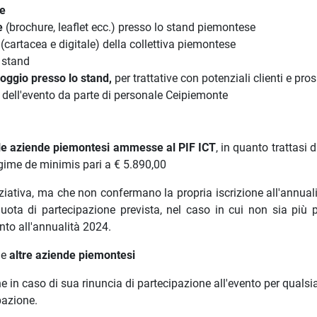
ne
e
(brochure, leaflet ecc.) presso lo stand piemontese
e
(cartacea e digitale) della collettiva piemontese
o stand
appoggio presso lo stand,
per trattative con potenziali clienti e pro
e dell'evento da parte di personale Ceipiemonte
le aziende piemontesi ammesse al PIF ICT
, in quanto trattasi d
gime de minimis pari a € 5.890,00
iziativa, ma che non confermano la propria iscrizione all'annual
uota di partecipazione prevista, nel caso in cui non sia più p
ento all'annualità 2024.
le
altre aziende piemontesi
e in caso di sua rinuncia di partecipazione all'evento per qualsi
ipazione.