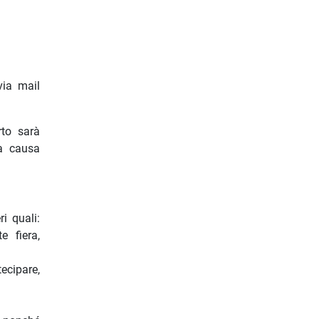
via mail
rto sarà
da causa
i quali:
e fiera,
ecipare,