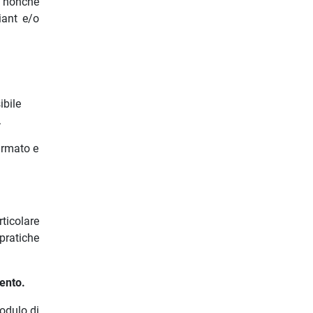
e nonché
iant e/o
ibile
.
irmato e
ticolare
pratiche
mento.
odulo di