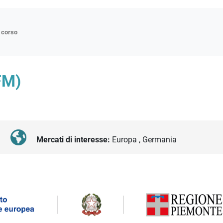
n corso
ne
FM)
p
di approfondimento
atici
oriali
Mercati di interesse:
Europa , Germania
tender