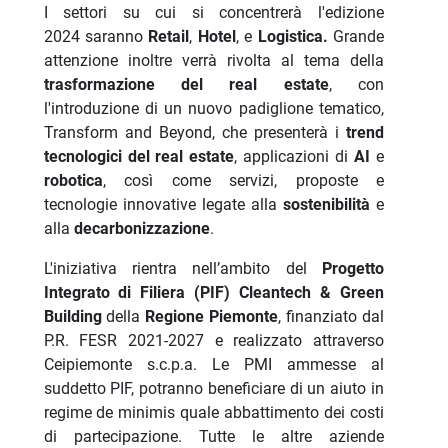
I settori su cui si concentrerà l'edizione
2024 saranno
Retail
,
Hotel
, e
Logistica.
Grande
attenzione inoltre verrà rivolta al tema della
trasformazione del real estate
, con
l'introduzione di un nuovo padiglione tematico,
Transform and Beyond, che presenterà i
trend
tecnologici del real estate
, applicazioni di
AI
e
robotica
, così come servizi, proposte e
tecnologie innovative legate alla
sostenibilità
e
alla
decarbonizzazione
.
L'iniziativa rientra nell’ambito del
Progetto
Integrato di Filiera (PIF) Cleantech & Green
Building
della
Regione Piemonte
, finanziato dal
P.R. FESR 2021-2027 e realizzato attraverso
Ceipiemonte s.c.p.a.
Le PMI ammesse al
suddetto PIF, potranno beneficiare di un aiuto in
regime de minimis quale abbattimento dei costi
di partecipazione. Tutte le altre aziende