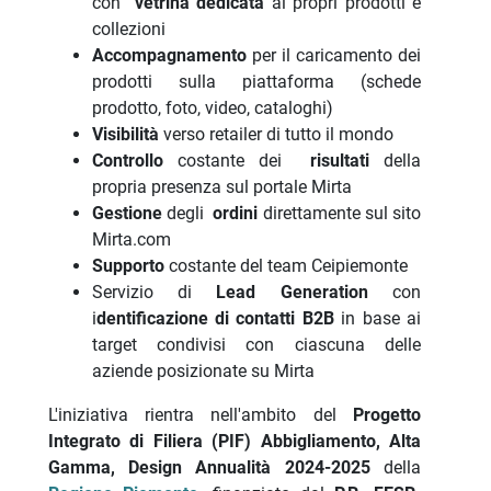
con
vetrina dedicata
ai propri prodotti e
collezioni
Accompagnamento
per il caricamento dei
prodotti sulla piattaforma (schede
prodotto, foto, video, cataloghi)
Visibilità
verso retailer di tutto il mondo
Controllo
costante dei
risultati
della
propria presenza sul portale Mirta
Gestione
degli
ordini
direttamente sul sito
Mirta.com
Supporto
costante del team Ceipiemonte
Servizio di
Lead Generation
con
i
dentificazione di contatti B2B
in base ai
target condivisi con ciascuna delle
aziende posizionate su Mirta
L'iniziativa rientra nell'ambito del
Progetto
Integrato di Filiera (PIF) Abbigliament
o, Alta
Gamma, Design Annualità 2024-2025
della