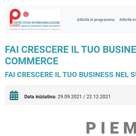
Fiere
Attività in programma
Attività i
Missioni
Formazio
FAI CRESCERE IL TUO BUSIN
Worksho
COMMERCE
Incontri 
Focus tem
FAI CRESCERE IL TUO BUSINESS NEL
Focus sett
Progetto 
Data iniziativa:
29.09.2021 / 22.12.2021