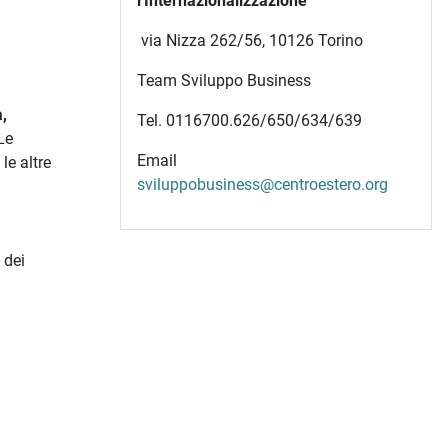
l'Internazionalizzazione
via Nizza 262/56, 10126 Torino
Team Sviluppo Business
,
Tel. 0116700.626/650/634/639
 Le
Email
 le altre
sviluppobusiness@centroestero.org
 dei