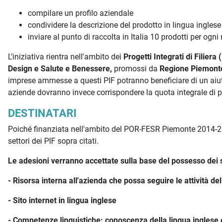
compilare un profilo aziendale
condividere la descrizione del prodotto in lingua inglese
inviare al punto di raccolta in Italia 10 prodotti per og
L’iniziativa rientra nell'ambito dei
Progetti Integrati di Filie
Design e Salute e Benessere,
promossi da
Regione Piemont
imprese ammesse a questi PIF potranno beneficiare di un aiut
aziende dovranno invece corrispondere la quota integrale di 
DESTINATARI
Poiché finanziata nell'ambito del POR-FESR Piemonte 2014-2020
settori dei PIF sopra citati.
Le adesioni verranno accettate sulla base del possesso dei se
- Risorsa interna all'azienda che possa seguire le attività de
- Sito internet in lingua inglese
- Competenze linguistiche: conoscenza della lingua inglese 