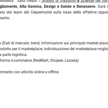
 Malesia.
Sarà creato 1
gruppo di massimo
6
aziende per og
igliamento, Alta Gamma, Design e Salute e Benessere.
Sarà r
cata dal team del Ceipiemonte sulla base delle effettive oppor
ferimento.
Dati di mercato, trend, informazioni sui principali market place
prodotto per il marketplace; individuazione del marketplace miglio
 parte logistica.
attaforma e-commerce (RedMart, Shopee, Lazada)
mento con attività online e offline