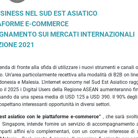
BUSINESS
NEL SUD EST ASIATICO
TAFORME E-COMMERCE
AGNAMENTO SUI MERCATI INTERNAZIONALI
ZIONE 2021
da di fronte alla sfida di utilizzare i nuovi strumenti e canali o
. Un’area particolarmente recettiva alla modalità di B2B on line
ndonesia e Malesia. L’internet economy nel Sud Est Asiatico rag
tro il 2025 i Digital Users della Regione ASEAN aumenteranno fi
ssando da una spesa media di USD 125 a USD 390. Il 90% degli 
spettano interessanti opportunità in diversi settori.
 est asiatico con le piattaforme e-commerce”
, che sarà svolt
 Singapore, intende fornire un servizio di accompagnamento a
mparti affini e/o complementari, con un comune interesse di 