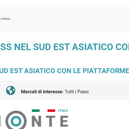
n corso
ne
ESS NEL SUD EST ASIATICO C
p
di approfondimento
atici
 SUD EST ASIATICO CON LE PIATTAFOR
oriali
tender
Mercati di interesse:
Tutti i Paesi