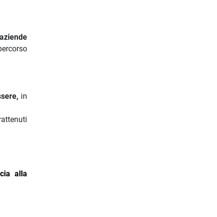
 aziende
 percorso
ssere,
in
attenuti
cia alla