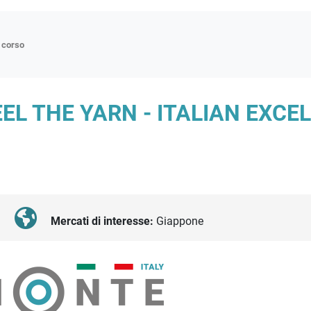
n corso
ne
L THE YARN - ITALIAN EXCEL
p
di approfondimento
atici
oriali
tender
Mercati di interesse:
Giappone