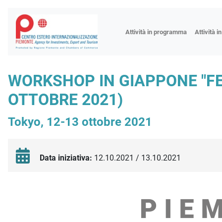
Fiere
Attività in programma
Attività i
Missioni
Formazio
WORKSHOP IN GIAPPONE "FEE
Worksho
OTTOBRE 2021)
Incontri 
Focus tem
Tokyo, 12-13 ottobre 2021
Focus sett
Progetto 
Data iniziativa:
12.10.2021 / 13.10.2021