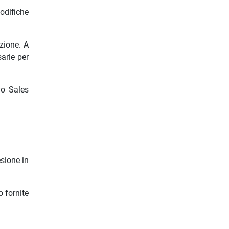
odifiche
izione. A
sarie per
vo Sales
esione in
 fornite