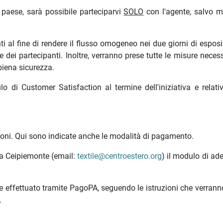
l paese, sarà possibile parteciparvi
SOLO
con l'agente, salvo m
ti al fine di rendere il flusso omogeneo nei due giorni di espos
e dei partecipanti. Inoltre, verranno prese tutte le misure neces
 piena sicurezza.
 di Customer Satisfaction al termine dell'iniziativa e relati
azioni. Qui sono indicate anche le modalità di pagamento.
e a Ceipiemonte (email:
textile@centroestero.org
) il modulo di ad
e effettuato tramite PagoPA, seguendo le istruzioni che verranno
.