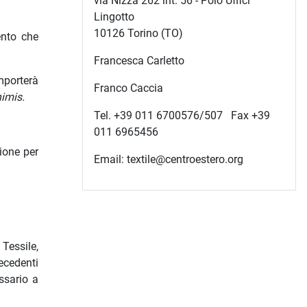
via Nizza 262 int. 56 - Polo Uffici
Lingotto
10126 Torino (TO)
ento che
Francesca Carletto
mporterà
Franco Caccia
nimis.
Tel. +39 011 6700576/507 Fax +39
011 6965456
ione per
Email: textile@centroestero.org
 Tessile,
recedenti
ssario a