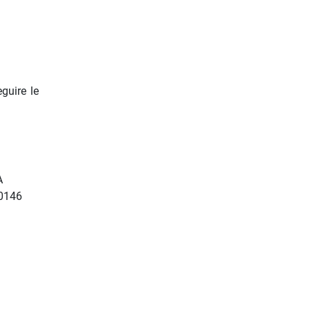
eguire le
A
 0146