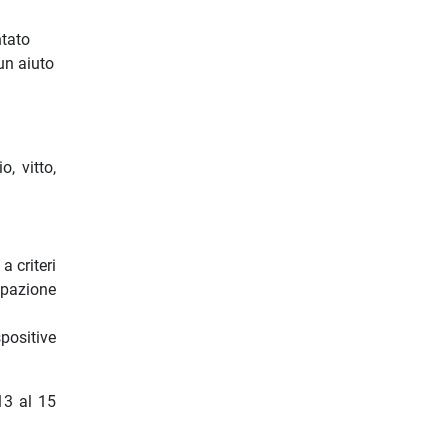
ntato
un aiuto
o, vitto,
a criteri
cipazione
positive
13 al 15