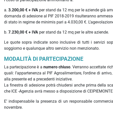
a.
3.200,00 € + IVA
per stand da 12 mq per le aziende già am
domanda di adesione al PIF 2018-2019 risulteranno ammesse, in
di stato in regime de minimis pari a 4.030,00 €. L’agevolazio
b.
7.230,00 € + IVA
per stand da 12 mq per le altre aziende.
Le quote sopra indicate sono inclusive di tutti i servizi sop
soggiorno e qualunque altro servizio non menzionato.
MODALITÀ DI PARTECIPAZIONE
La partecipazione è a
numero chiuso
. Verranno accettate ric
quali: l’appartenenza al PIF Agroalimentare, l’ordine di arriv
alla presente ed a precedenti iniziative.
La finestra di adesione potrà chiudersi anche prima della sc
che ICE -Agenzia avrà messo a disposizione di CEIPIEMONTE
E’ indispensabile la presenza di un responsabile commercial
novembre.