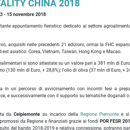
ALITY CHINA 2018
13 - 15 novembre 2018
ortante appuntamento fieristico dedicato al settore agroalimenta
hio, acquisiti nelle precedenti 21 edizioni, ormai la FHC espand
 sud-est asiatico: Corea, Vietnam, Taiwan, Hong Kong e Macao.
roalimentari si sono attestate su un valore pari a 381 mln di Eur
vino (130 mln di Euro, + 28,8%); l'olio di oliva (37 mln di Euro, + 2
ta in un percorso di avvicinamento con incontri tesi a prep
cace, e successivamente con il supporto su tematiche doganali o 
tita da
Ceipiemonte
su incarico della
Regione Piemonte
e si
 promossi da Regione e finanziati grazie ai fondi
POR FESR 201
ito del bando 2018-2019 e relativa concessione, potranno par