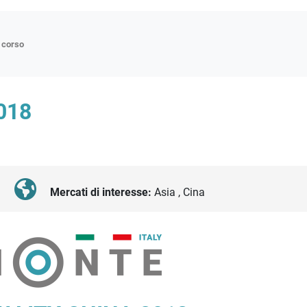
n corso
ne
018
p
di approfondimento
atici
oriali
Mercati di interesse:
Asia , Cina
tender