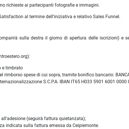
no richieste ai partecipanti fotografie e immagini.
sfaction al termine dell’iniziativa e relativo Sales Funnel.
omparirà sulla destra il giorno di apertura delle iscrizioni) e s
troestero.org):
o e timbrato
el rimborso spese di cui sopra, tramite bonifico bancario: BANC
Internazionalizzazione S.C.P.A. IBAN IT65 H033 5901 6001 0000
all’adesione (seguirà fattura quietanzata);
nza indicata sulla fattura emessa da Ceipiemonte.