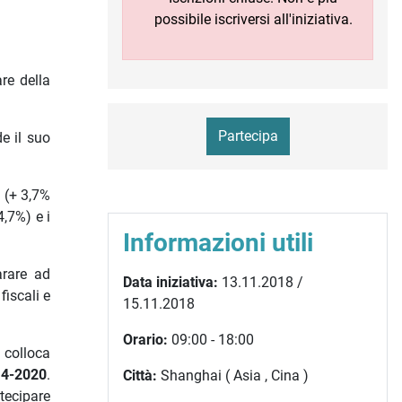
possibile iscriversi all'iniziativa.
re della
Partecipa
e il suo
o (+ 3,7%
4,7%) e i
Informazioni utili
arare ad
Data iniziativa:
13.11.2018 /
fiscali e
15.11.2018
Orario:
09:00 - 18:00
 colloca
4-2020
.
Città:
Shanghai ( Asia , Cina )
tecipare