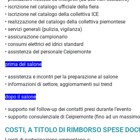
• iscrizione nel catalogo ufficiale della fiera
• iscrizione nel catalogo della collettiva ICE
• realizzazione del catalogo della collettiva piemontese
• servizi generali (pulizia, vigilanza)
• assicurazione campionario
• consumi elettrici ed idrici standard
• assistenza del personale Ceipiemonte
prima del salone
• assistenza e incontri per la preparazione al salone
• informazioni di settore, aggiornamenti sui trend
dopo il salone
• supporto nel follow-up dei contatti presi durante l’evento
• supporto consulenziale di Ceipiemonte (fino ad un massimo d
COSTI, A TITOLO DI RIMBORSO SPESE D
I costi di partecipazione ammontano a: