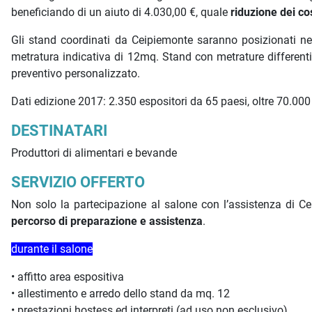
beneficiando di un aiuto di 4.030,00 €, quale
riduzione dei co
Gli stand coordinati da Ceipiemonte saranno posizionati nel
metratura indicativa di 12mq. Stand con metrature differen
preventivo personalizzato.
Dati edizione 2017: 2.350 espositori da 65 paesi, oltre 70.000 v
DESTINATARI
Produttori di alimentari e bevande
SERVIZIO OFFERTO
Non solo la partecipazione al salone con l’assistenza di Ce
percorso
di preparazione e assistenza
.
durante il salone
• affitto area espositiva
• allestimento e arredo dello stand da mq. 12
• prestazioni hostess ed interpreti (ad uso non esclusivo)