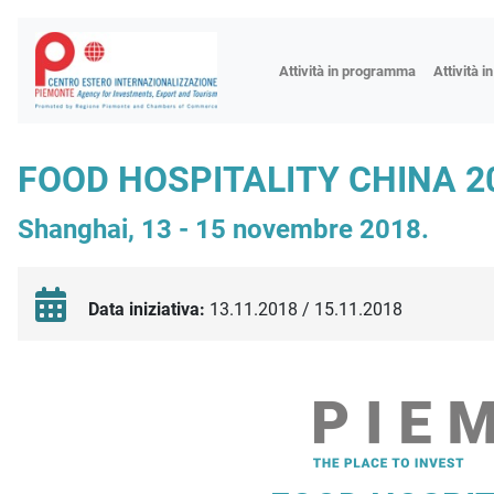
Fiere
Attività in programma
Attività i
Missioni
Formazio
FOOD HOSPITALITY CHINA 2
Worksho
Shanghai, 13 - 15 novembre 2018.
Incontri 
Focus tem
Focus sett
Data iniziativa:
13.11.2018 / 15.11.2018
Progetto 