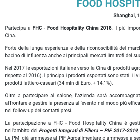
Descrizione iniziativa
FOOD HOSPIT
Shanghai, 
Partecipa a
FHC - Food Hospitality China 2018
, il più imp
Cina.
Forte della lunga esperienza e della riconoscibilità del marc
bacino di influenza anche ai principali mercati limitrofi del
Nel 2017 le esportazioni italiane verso la Cina di prodotti ag
rispetto al 2016). I principali prodotti esportati sono stati: il 
prodotti lattiero-caseari (34 mln di Euro, + 14,1%).
Oltre a partecipare al salone, l'azienda sarà accompagna
affrontare e gestire la presenza all’evento nel modo più effi
nel follow-up dei contatti presi.
La partecipazione a FHC - Food Hospitality China è ges
nell'ambito dei
Progetti Integrati di Filiera – PIF 2017-2019
,
Le PMI già ammesse al PIF Agroalimentare o ammesse a segu