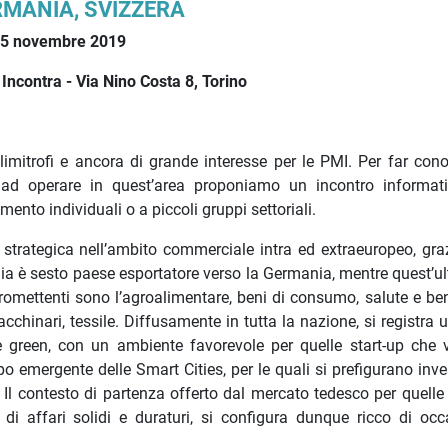
MANIA, SVIZZERA
, 5 novembre 2019
Incontra - Via Nino Costa 8, Torino
mitrofi e ancora di grande interesse per le PMI. Per far cono
 ad operare in quest’area proponiamo un incontro informat
ento individuali o a piccoli gruppi settoriali.
strategica nell’ambito commerciale intra ed extraeuropeo, gra
talia è sesto paese esportatore verso la Germania, mentre quest’ul
 promettenti sono l’agroalimentare, beni di consumo, salute e be
cchinari, tessile. Diffusamente in tutta la nazione, si registra 
gie green, con un ambiente favorevole per quelle start-up che 
po emergente delle Smart Cities, per le quali si prefigurano inv
. Il contesto di partenza offerto dal mercato tedesco per quelle
di affari solidi e duraturi, si configura dunque ricco di occ