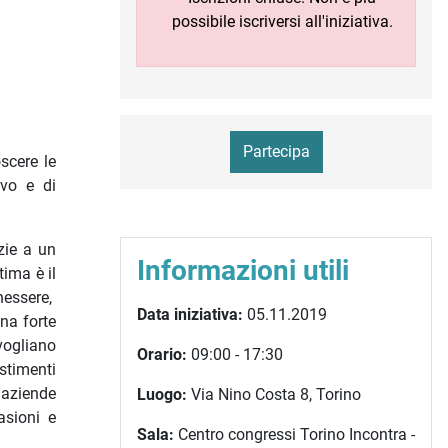
possibile iscriversi all'iniziativa.
Partecipa
scere le
ivo e di
zie a un
Informazioni utili
tima è il
nessere,
Data iniziativa:
05.11.2019
una forte
vogliano
Orario:
09:00 - 17:30
estimenti
 aziende
Luogo:
Via Nino Costa 8, Torino
asioni e
Sala:
Centro congressi Torino Incontra -