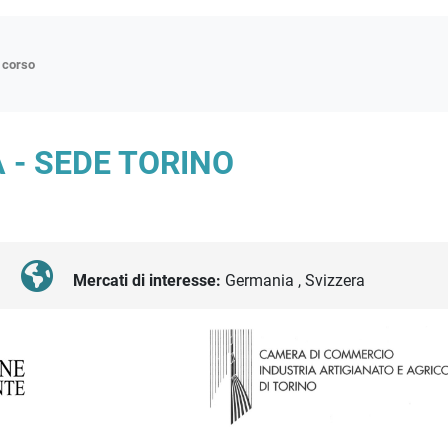
n corso
ne
 - SEDE TORINO
p
di approfondimento
atici
oriali
Mercati di interesse:
Germania , Svizzera
tender