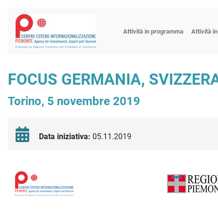
Fiere
Attività in programma
Attività i
Missioni
Formazio
FOCUS GERMANIA, SVIZZERA
Worksho
Torino, 5 novembre 2019
Incontri 
Focus tem
Focus sett
Data iniziativa:
05.11.2019
Progetto 