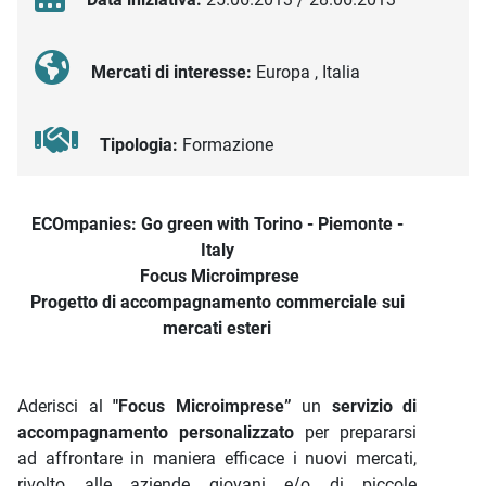
Mercati di interesse:
Europa , Italia
Tipologia:
Formazione
Descrizione iniziativa
ECOmpanies: Go green with Torino - Piemonte -
Italy
Focus Microimprese
Progetto di accompagnamento commerciale sui
mercati esteri
Aderisci al
"Focus Microimprese”
un
servizio di
accompagnamento personalizzato
per prepararsi
ad affrontare in maniera efficace i nuovi mercati,
rivolto alle aziende giovani e/o di piccole