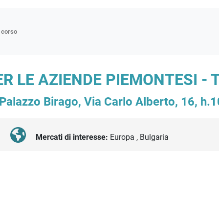
n corso
ne
 LE AZIENDE PIEMONTESI - TO
p
Palazzo Birago, Via Carlo Alberto, 16, h.
di approfondimento
atici
oriali
Mercati di interesse:
Europa , Bulgaria
tender