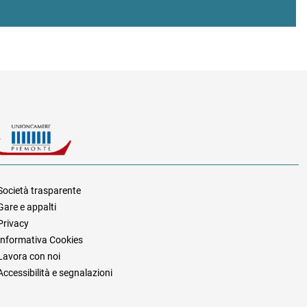
Società trasparente
Gare e appalti
za
Privacy
Informativa Cookies
Lavora con noi
Accessibilità e segnalazioni