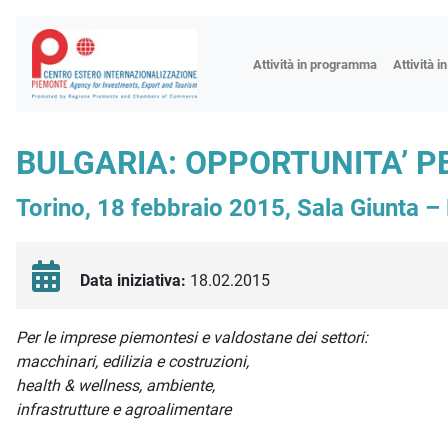
Fiere
Attività in programma
Attività i
Missioni
Formazio
BULGARIA: OPPORTUNITA’ PER
Worksho
Torino, 18 febbraio 2015, Sala Giunta – 
Incontri 
Focus tem
Focus sett
Data iniziativa:
18.02.2015
Progetto 
Descrizione iniziativa
Per le imprese piemontesi e valdostane dei settori:
macchinari, edilizia e costruzioni,
health & wellness, ambiente,
infrastrutture e agroalimentare