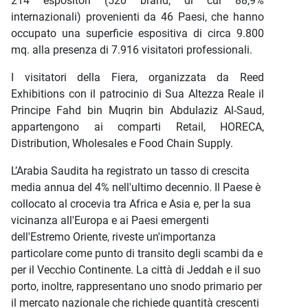
214 espositori (520 brand, di cui 88,9%
internazionali) provenienti da 46 Paesi, che hanno
occupato una superficie espositiva di circa 9.800
mq. alla presenza di 7.916 visitatori professionali.
I visitatori della Fiera, organizzata da Reed
Exhibitions con il patrocinio di Sua Altezza Reale il
Principe Fahd bin Muqrin bin Abdulaziz Al-Saud,
appartengono ai comparti Retail, HORECA,
Distribution, Wholesales e Food Chain Supply.
L’Arabia Saudita ha registrato un tasso di crescita
media annua del 4% nell'ultimo decennio. Il Paese è
collocato al crocevia tra Africa e Asia e, per la sua
vicinanza all'Europa e ai Paesi emergenti
dell'Estremo Oriente, riveste un'importanza
particolare come punto di transito degli scambi da e
per il Vecchio Continente. La città di Jeddah e il suo
porto, inoltre, rappresentano uno snodo primario per
il mercato nazionale che richiede quantità crescenti