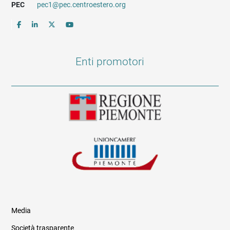
PEC
pec1@pec.centroestero.org
Enti promotori
Media
Società trasparente