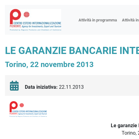
Fiere
Attività in programma
Attività i
Missioni
Formazio
LE GARANZIE BANCARIE INT
Worksho
Torino, 22 novembre 2013
Incontri 
Focus tem
Focus sett
Data iniziativa:
22.11.2013
Progetto 
Descrizione iniziativa
Le garanzie 
Torino,