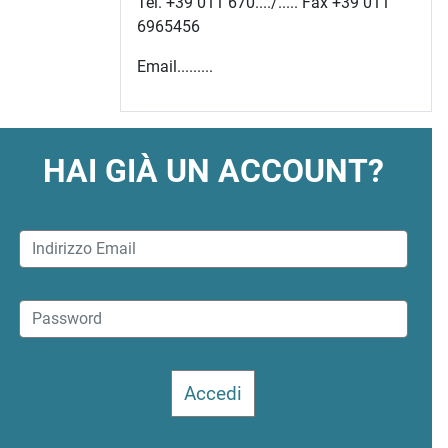
Tel. +39 011 670..../..... Fax +39 011
6965456
Email.........
HAI GIÀ UN ACCOUNT?