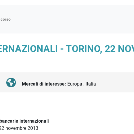
n corso
ne
ERNAZIONALI - TORINO, 22 N
p
di approfondimento
atici
oriali
Mercati di interesse:
Europa , Italia
tender
bancarie internazionali
 22 novembre 2013