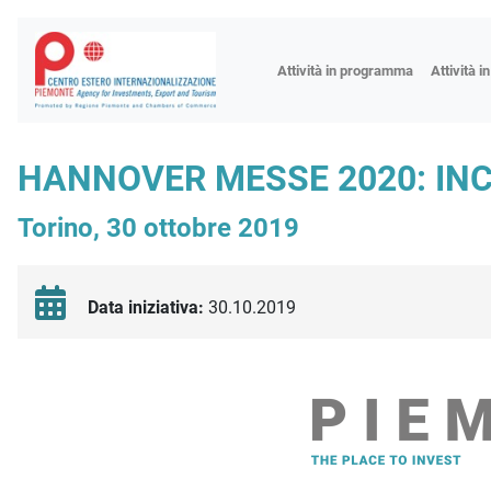
Fiere
Attività in programma
Attività i
Missioni
Formazio
HANNOVER MESSE 2020: IN
Worksho
Torino, 30 ottobre 2019
Incontri 
Focus tem
Focus sett
Data iniziativa:
30.10.2019
Progetto 