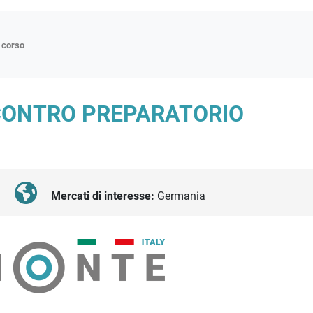
n corso
ne
CONTRO PREPARATORIO
p
di approfondimento
atici
oriali
Mercati di interesse:
Germania
tender