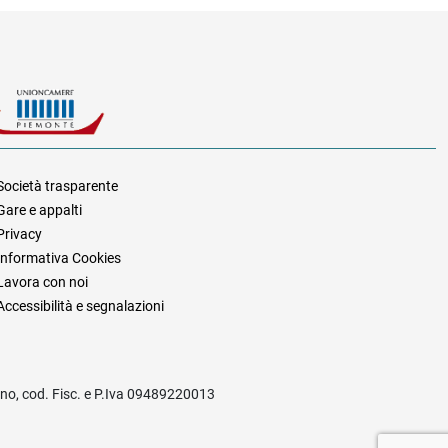
Società trasparente
Gare e appalti
za
Privacy
Informativa Cookies
Lavora con noi
Accessibilità e segnalazioni
rino, cod. Fisc. e P.Iva 09489220013