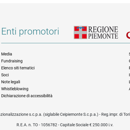
Enti promotori
Media
Fundraising
Informazioni legali e trasparen
Elenco siti tematici
Soci
Note legali
Whistleblowing
Dichiarazione di accessibilità
azionalizzazione s.c.p.a. (siglabile Ceipiemonte S.c.p.a.) - Reg.impr. di To
R.E.A. n. TO - 1056782 - Capitale Sociale € 250.000 i.v.