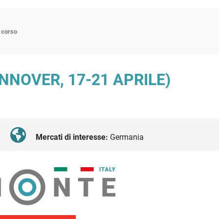
n corso
ne
NOVER, 17-21 APRILE)
p
di approfondimento
atici
oriali
Mercati di interesse:
Germania
tender