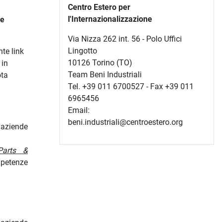
Centro Estero per
l'Internazionalizzazione
ne
Via Nizza 262 int. 56 - Polo Uffici
Lingotto
te link
10126 Torino (TO)
 in
Team Beni Industriali
ota
Tel. +39 011 6700527 - Fax +39 011
6965456
Email:
beni.industriali@centroestero.org
e aziende
Parts &
mpetenze