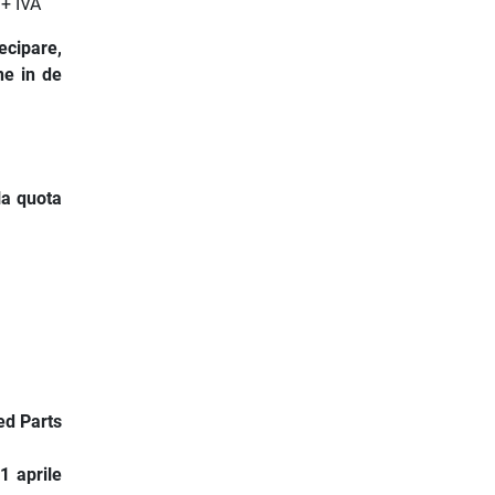
 + IVA
ecipare,
ne in de
la quota
ed Parts
1 aprile