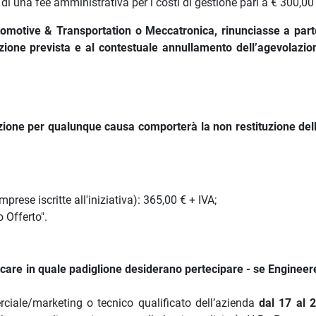
di una fee amministrativa per i costi di gestione pari a € 300,00
tomotive & Transportation o Meccatronica, rinunciasse a part
zione prevista e al contestuale annullamento dell’agevolazio
azione per qualunque causa comporterà la non restituzione del
prese iscritte all'iniziativa): 365,00 € + IVA;
 Offerto".
icare in quale padiglione desiderano pertecipare - se Engineer
iale/marketing o tecnico qualificato dell’azienda
dal 17 al 2