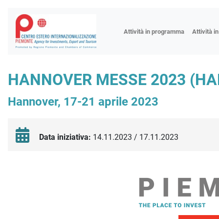
Fiere
Attività in programma
Attività i
Missioni
Formazio
HANNOVER MESSE 2023 (HAN
Worksho
Hannover, 17-21 aprile 2023
Incontri 
Focus tem
Focus sett
Data iniziativa:
14.11.2023 / 17.11.2023
Progetto 