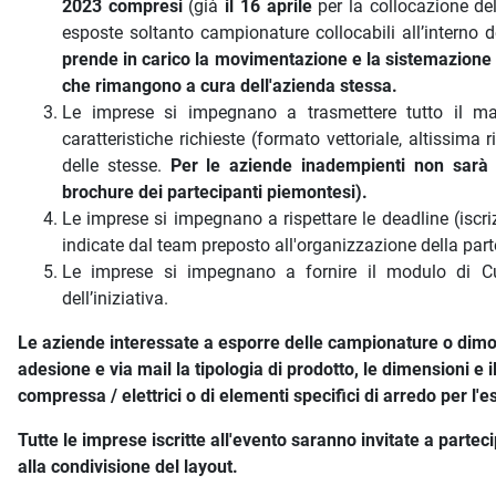
2023 compresi
(già
il 16 aprile
per la collocazione del
esposte soltanto campionature collocabili all’interno 
prende in carico la movimentazione e la sistemazione de
che rimangono a cura dell'azienda stessa.
Le imprese si impegnano a trasmettere tutto il mater
caratteristiche richieste (formato vettoriale, altissima
delle stesse.
Per le aziende inadempienti non sarà r
brochure dei partecipanti piemontesi).
Le imprese si impegnano a rispettare le deadline (iscriz
indicate dal team preposto all'organizzazione della par
Le imprese si impegnano a fornire il modulo di Cu
dell’iniziativa.
Le aziende interessate a esporre delle campionature o dimos
adesione e via mail
la tipologia di prodotto, le dimensioni e i
compressa / elettrici o di elementi specifici di arredo per l'
Tutte le imprese iscritte all'evento saranno invitate a parte
alla condivisione del layout.