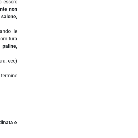
o essere
nte non
 salone,
tando le
ornitura
 paline,
era, ecc)
 termine
dinata e