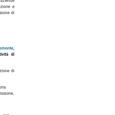
 aziende
nzione e
ssione di
iemonte
,
ività di
zione di
oria
issione,