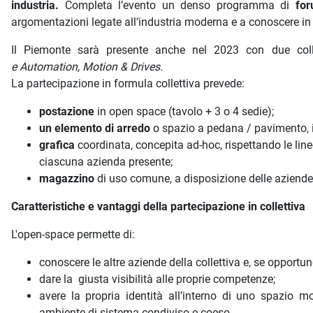
industria.
Completa l’evento un denso programma di
for
argomentazioni legate all’industria moderna e a conoscere i
Il Piemonte sarà presente anche nel 2023 con due colle
e
Automation, Motion & Drives.
La partecipazione in formula collettiva prevede:
postazione
in open space (tavolo + 3 o 4 sedie);
un elemento di arredo
o spazio a pedana / pavimento, i
grafica
coordinata, concepita ad-hoc, rispettando le line
ciascuna azienda presente;
magazzino
di uso comune, a disposizione delle aziende
C
aratteristiche e vantaggi della partecipazione in collettiva
L'open-space permette di:
conoscere le altre aziende della collettiva e, se opportu
dare la giusta visibilità alle proprie competenze;
avere la propria identità all’interno di uno spazio mo
ambiente di sistema condiviso e coeso.