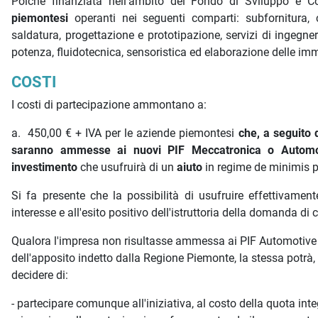
Poiché finanziata nell'ambito del Fondo di Sviluppo e Coe
piemontesi
operanti nei seguenti comparti: subfornitura, c
saldatura, progettazione e prototipazione, servizi di ingegner
potenza, fluidotecnica, sensoristica ed elaborazione delle imma
COSTI
I costi di partecipazione ammontano a:
a. 450,00 € + IVA per le aziende piemontesi
che, a seguito d
saranno ammesse ai nuovi PIF Meccatronica o Automo
investimento
che usufruirà di un
aiuto
in regime de minimis p
Si fa presente che la possibilità di usufruire effettivamen
interesse e all'esito positivo dell'istruttoria della domanda d
Qualora l'impresa non risultasse ammessa ai PIF Automotive &
dell'apposito indetto dalla Regione Piemonte, la stessa potrà
decidere di:
- partecipare comunque all'iniziativa, al costo della quota inte