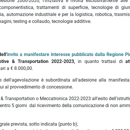
sione 2000-2020, l'iniziativa è rivolta esclusivamente alle
omponentistica, trattamenti di superficie, tecnologie di giu
ia, automazione industriale e per la logistica, robotica, trasmi
gini, testing e collaudo, tecnologie additive.
ell'
invito a manifestare interesse pubblicato dalla Regione P
tive & Transportation 2022-2023,
in quanto trattasi di
att
ari a € 8.000,00.
te dell'agevolazione è subordinata all'adesione alla manifesta
i cui al provvedimento di concessione.
 Transportation o Meccatronica 2022-2023 all'esito dell'istrutt
, entro 5 giorni dal ricevimento della comunicazione di non amm
grale prevista, sotto indicata (punto b);