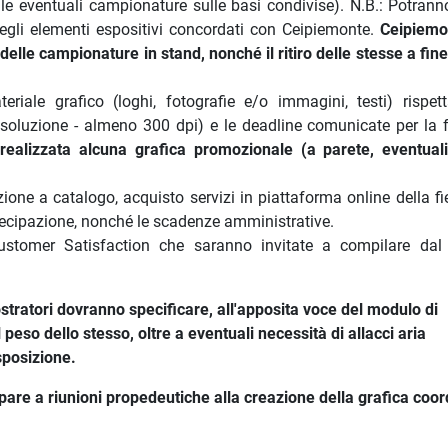
le eventuali campionature sulle basi condivise). N.B.: Potrann
degli elementi espositivi concordati con Ceipiemonte.
Ceipiemo
lle campionature in stand, nonché il ritiro delle stesse a fine
iale grafico (loghi, fotografie e/o immagini, testi) rispet
 risoluzione - almeno 300 dpi) e le deadline comunicate per la f
ealizzata alcuna grafica promozionale (a parete, eventuali
ione a catalogo, acquisto servizi in piattaforma online della fi
tecipazione, nonché le scadenze amministrative.
stomer Satisfaction che saranno invitate a compilare dal
tratori dovranno specificare, all'apposita voce del modulo di
l peso dello stesso, oltre a eventuali necessità di allacci aria
esposizione.
cipare a riunioni propedeutiche alla creazione della grafica coor