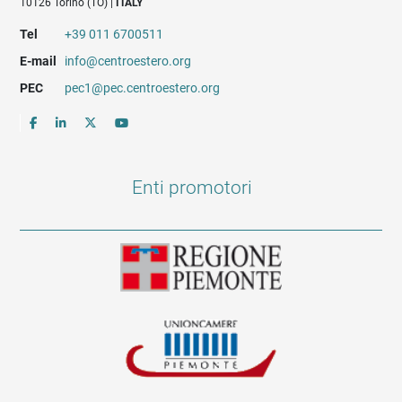
10126 Torino (TO) |
ITALY
Tel
+39 011 6700511
E-mail
info@centroestero.org
PEC
pec1@pec.centroestero.org
Enti promotori