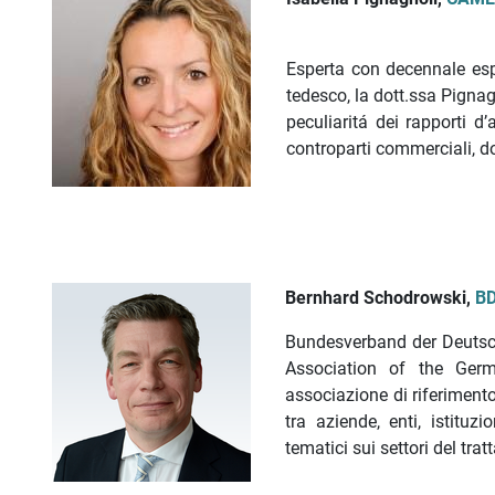
Esperta con decennale espe
tedesco, la dott.ssa Pigna
peculiaritá dei rapporti d
controparti commerciali, do
Bernhard Schodrowski,
B
Bundesverband der Deutsch
Association of the Ger
associazione di riferimento
tra aziende, enti, istitu
tematici sui settori del tra